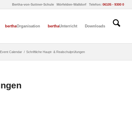
Bertha-von-Suttner-Schule Mörfelden-Walldorf Telefon:
06105 - 9300 0
bertha
Organisation
bertha
Unterricht
Downloads
 Event Calendar
/
Schriftliche Haupt- & Realschulprüfungen
ungen