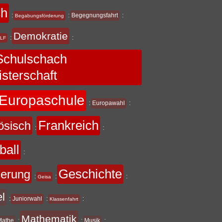
ch
:
:
:
Begegnungsfahrt
Begabungsförderung
Demokratie
:
:
LF
chulschach
sterschaft
Europaschule
:
:
Europawahl
Frankreich
ösisch
:
:
ball
:
Geschichte
derung
:
:
:
Geisa
el
:
:
:
Juniorwahl
Klassenfahrt
Mathematik
:
:
:
Mathe
Musik