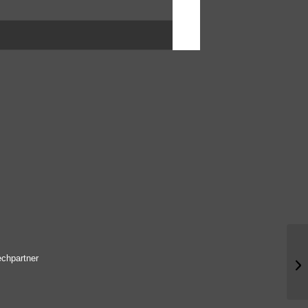
Le
chpartner
(M