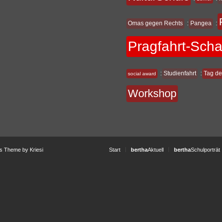
:
:
Omas gegen Rechts
Pangea
Pragfahrt-Sch
:
:
Studienfahrt
Tag de
social award
Workshop
s Theme by Kriesi
Start
bertha
Aktuell
bertha
Schulporträt