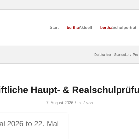
Start
bertha
Aktuell
bertha
Schulporträt
Du bist hier:
Startseite
/
Pro
iftliche Haupt- & Realschulprüf
/
/
7. August 2026
in
von
ai 2026 to 22. Mai