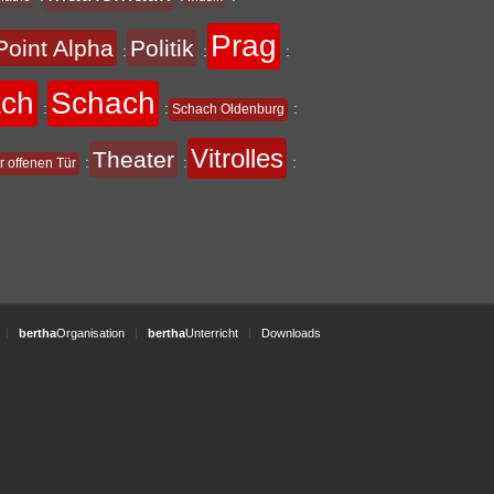
Prag
Point Alpha
Politik
:
:
:
ach
Schach
:
:
:
Schach Oldenburg
Vitrolles
Theater
:
:
:
r offenen Tür
bertha
Organisation
bertha
Unterricht
Downloads