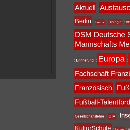
Austaus
Aktuell
:
Berlin
:
:
:
Biologie
bertha
DE
DSM Deutsche S
Mannschafts Mei
Europa
:
:
:
Erinnerung
Fachschaft Franz
Fuß
Französisch
:
Fußball-Talentför
Ins
:
:
Gesellschaftslehre
GTA
KulturSchule
:
:
Lehrer