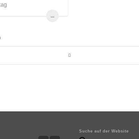
tag
...
n
Suche auf der Website