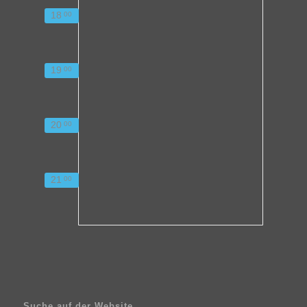
18
00
19
00
20
00
21
00
Suche auf der Website