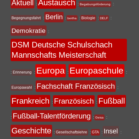
Austausch
Aktuell
:
:
:
Begabungsförderung
Berlin
:
:
:
:
:
Begegnungsfahrt
Biologie
bertha
DELF
Demokratie
:
DSM Deutsche Schulschach
Mannschafts Meisterschaft
Europa
Europaschule
:
:
:
:
Erinnerung
Fachschaft Französisch
:
:
Europawahl
Frankreich
Fußball
Französisch
:
:
Fußball-Talentförderung
:
:
:
Geisa
Geschichte
Insel
:
:
:
:
Gesellschaftslehre
GTA