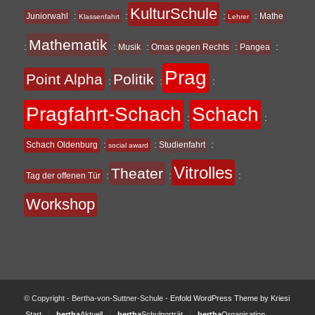
KulturSchule
:
:
:
:
Juniorwahl
Mathe
Klassenfahrt
Lehrer
Mathematik
:
:
:
:
:
Musik
Omas gegen Rechts
Pangea
Prag
Point Alpha
Politik
:
:
:
Pragfahrt-Schach
Schach
:
:
:
:
:
Schach Oldenburg
Studienfahrt
social award
Vitrolles
Theater
:
:
:
Tag der offenen Tür
Workshop
© Copyright - Bertha-von-Suttner-Schule -
Enfold WordPress Theme by Kriesi
Start
bertha
Aktuell
bertha
Schulporträt
bertha
Organisation