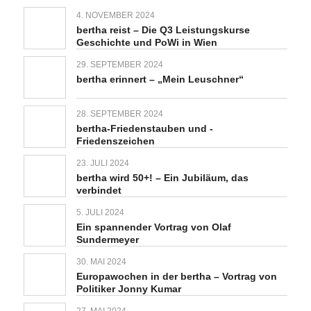
4. NOVEMBER 2024
bertha reist – Die Q3 Leistungskurse
Geschichte und PoWi in Wien
29. SEPTEMBER 2024
bertha erinnert – „Mein Leuschner“
28. SEPTEMBER 2024
bertha-Friedenstauben und -
Friedenszeichen
23. JULI 2024
bertha wird 50+! – Ein Jubiläum, das
verbindet
5. JULI 2024
Ein spannender Vortrag von Olaf
Sundermeyer
30. MAI 2024
Europawochen in der bertha – Vortrag von
Politiker Jonny Kumar