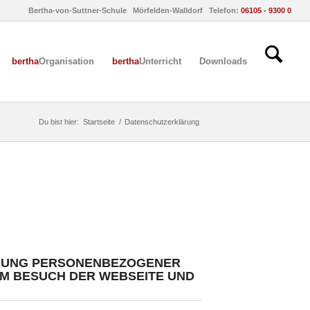
Bertha-von-Suttner-Schule Mörfelden-Walldorf Telefon:
06105 - 9300 0
bertha
Organisation
bertha
Unterricht
Downloads
Du bist hier:
Startseite
/
Datenschutzerklärung
EBUNG PERSONENBEZOGENER
IM BESUCH DER WEBSEITE UND