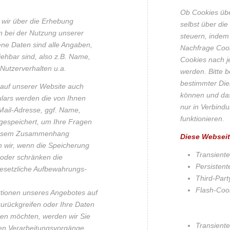
Ob Cookies übe
 wir über die Erhebung
selbst über die
 bei der Nutzung unserer
steuern, indem
ne Daten sind alle Angaben,
Nachfrage Cook
iehbar sind, also z.B. Name,
Cookies nach j
Nutzerverhalten u.a.
werden. Bitte b
bestimmter Die
auf unserer Website auch
können und das
ulars werden die von Ihnen
nur in Verbind
-Mail-Adresse, ggf. Name,
funktionieren.
gespeichert, um Ihre Fragen
diesem Zusammenhang
Diese Webseit
n wir, wenn die Speicherung
Transiente
t oder schränken die
Persistent
gesetzliche Aufbewahrungs-
Third-Part
Flash-Cook
nktionen unseres Angebotes auf
zurückgreifen oder Ihre Daten
zen möchten, werden wir Sie
Transiente
igen Verarbeitungsvorgänge