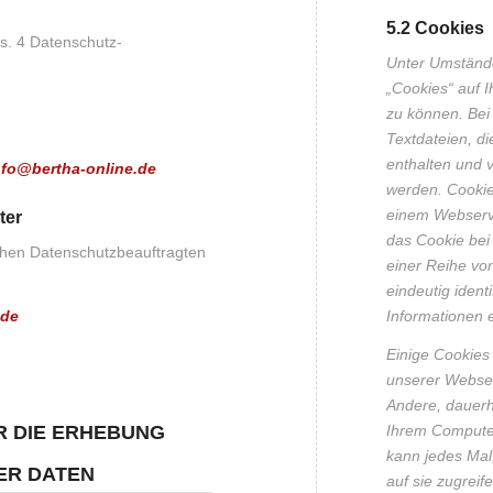
5.2 Cookies
bs. 4 Datenschutz-
Unter Umstände
„Cookies“ auf 
zu können. Bei
Textdateien, di
enthalten und 
nfo@bertha-online.de
werden. Cookie
einem Webserv
ter
das Cookie bei 
chen Datenschutzbeauftragten
einer Reihe vo
eindeutig ident
.de
Informationen e
Einige Cookies
unserer Websei
Andere, dauerh
R DIE ERHEBUNG
Ihrem Compute
kann jedes Mal
ER DATEN
auf sie zugreif