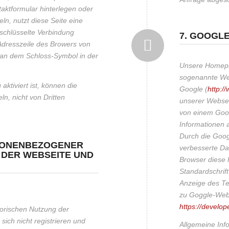
aktformular hinterlegen oder
ln, nutzt diese Seite eine
schlüsselte Verbindung
7. GOOGL
Adresszeile des Browers von
nd an dem Schloss-Symbol in der
Unsere Homepag
sogenannte Web
ktiviert ist, können die
Google (
http:/
ln, nicht von Dritten
unserer Websei
von einem Goog
Informationen 
Durch die Goog
RSONENBEZOGENER
verbesserte Dar
 DER WEBSEITE UND
Browser diese F
Standardschrif
Anzeige des Te
zu Goggle-Webf
https://develo
torischen Nutzung der
sich nicht registrieren und
Allgemeine In