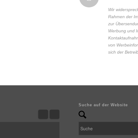
Wir widersprec
Rahmen der Imp
zur Übersendun
Werbung und In
Kontaktaufnahm
von Werbeinfor
sich der Betreib
Suche auf der Website