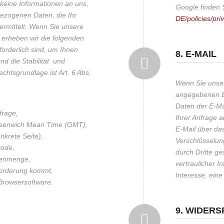
 keine Informationen an uns,
Google finden 
ezogenen Daten, die Ihr
DE/policies/pri
rmittelt. Wenn Sie unsere
erheben wir die folgenden
forderlich sind, um Ihnen
8. E-MAIL
d die Stabilität und
chtsgrundlage ist Art. 6 Abs.
Wenn Sie unse
angegebenen E-
Daten der E-Mai
frage,
Ihrer Anfrage a
Greenwich Mean Time (GMT),
E-Mail über da
nkrete Seite),
Verschlüsselun
code,
durch Dritte ge
tenmenge,
vertraulicher I
forderung kommt,
Interesse, ein
Browsersoftware.
9. WIDER