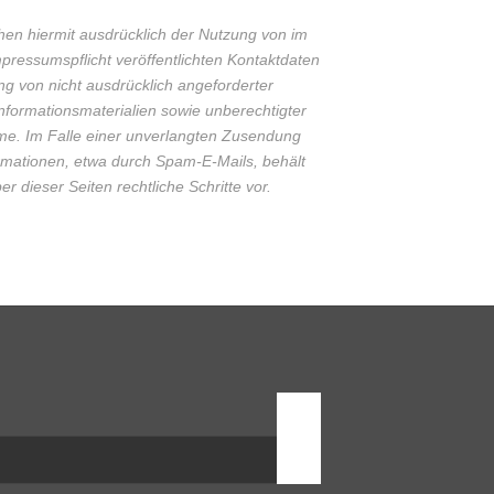
hen hiermit ausdrücklich der Nutzung von im
ressumspflicht veröffentlichten Kontaktdaten
g von nicht ausdrücklich angeforderter
formationsmaterialien sowie unberechtigter
e. Im Falle einer unverlangten Zusendung
mationen, etwa durch Spam-E-Mails, behält
er dieser Seiten rechtliche Schritte vor.