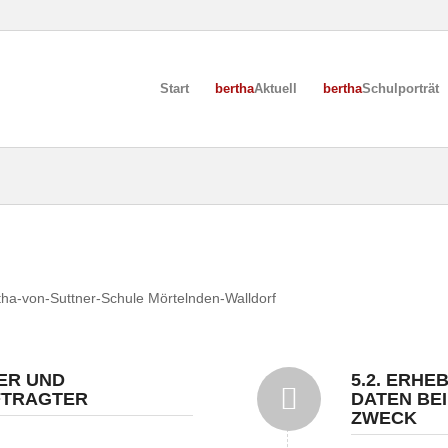
Start
bertha
Aktuell
bertha
Schulporträt
ha-von-Suttner-Schule Mörtelnden-Walldorf
ER UND
5.2. ERH
FTRAGTER
DATEN BE
ZWECK