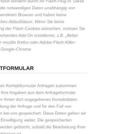
fasst sondern durch Ihr Flash-Plug-in. Diese
 die notwendigen Daten unabhängig von
wendeten Browser und haben keine
ches Ablaufdatum. Wenn Sie keine
ung der Flash-Cookies wünschen, müssen Sie
echendes Add-On installieren, z.B. „Better
r mozilla firefox oder Adobe-Flash-Killer-
r Google-Chrome.
KTFORMULAR
per Kontaktformular Anfragen zukommen
 Ihre Angaben aus dem Anfrageformular
von Ihnen dort angegebenen Kontaktdaten
tung der Anfrage und für den Fall von
n bei uns gespeichert. Diese Daten geben wir
 Einwilligung weiter. Die gespeicherten
werden gelöscht, sobald die Bearbeitung Ihrer
hlossen ist.