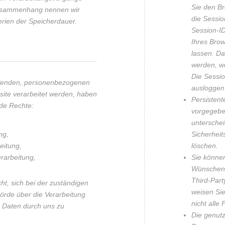
Sie den B
Zusammenhang nennen wir
die Sessi
terien der Speicherdauer.
Session-ID
Ihres Bro
lassen. D
werden, w
Die Sessio
reffenden, personenbezogenen
ausloggen
site verarbeitet werden, haben
Persistent
de Rechte:
vorgegeben
unterschei
ng,
Sicherheit
eitung,
löschen.
rarbeitung,
Sie können
Wünschen 
Third-Part
t, sich bei der zuständigen
weisen Sie
örde über die Verarbeitung
nicht alle
 Daten durch uns zu
Die genutz