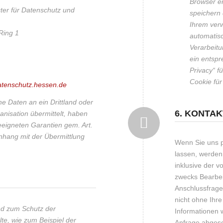
Browser er
ter für Datenschutz und
speichern
Ihrem ver
Ring 1
automatis
Verarbeit
ein entspr
Privacy“ fü
Cookie fü
atenschutz.hessen.de
 Daten an ein Drittland oder
6. KONTA
anisation übermittelt, haben
eeigneten Garantien gem. Art.
ang mit der Übermittlung
Wenn Sie uns 
lassen, werden
inklusive der 
zwecks Bearbei
Anschlussfrage
nicht ohne Ihre
nd zum Schutz der
Informationen 
lte, wie zum Beispiel der
Anfrage abgesc