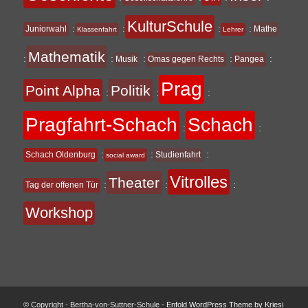
KulturSchule
:
:
:
:
Juniorwahl
Mathe
Klassenfahrt
Lehrer
Mathematik
:
:
:
:
:
Musik
Omas gegen Rechts
Pangea
Prag
Point Alpha
Politik
:
:
:
Pragfahrt-Schach
Schach
:
:
:
:
:
Schach Oldenburg
Studienfahrt
social award
Vitrolles
Theater
:
:
:
Tag der offenen Tür
Workshop
© Copyright - Bertha-von-Suttner-Schule -
Enfold WordPress Theme by Kriesi