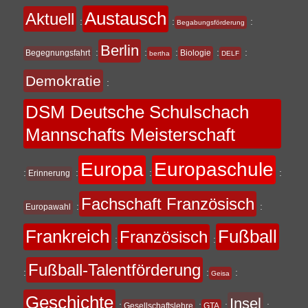
Austausch
Aktuell
:
:
:
Begabungsförderung
Berlin
:
:
:
:
:
Begegnungsfahrt
Biologie
bertha
DELF
Demokratie
:
DSM Deutsche Schulschach
Mannschafts Meisterschaft
Europa
Europaschule
:
:
:
:
Erinnerung
Fachschaft Französisch
:
:
Europawahl
Frankreich
Fußball
Französisch
:
:
Fußball-Talentförderung
:
:
:
Geisa
Geschichte
Insel
:
:
:
:
Gesellschaftslehre
GTA