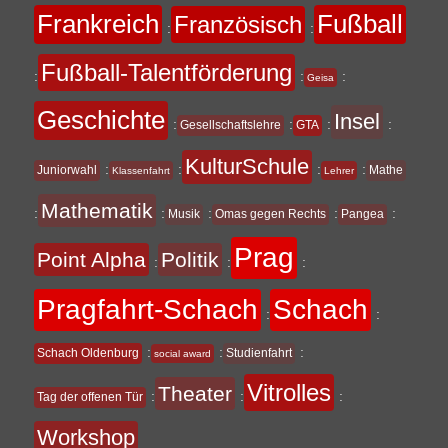
Frankreich
Fußball
Französisch
:
:
Fußball-Talentförderung
:
:
:
Geisa
Geschichte
Insel
:
:
:
:
Gesellschaftslehre
GTA
KulturSchule
:
:
:
:
Juniorwahl
Mathe
Klassenfahrt
Lehrer
Mathematik
:
:
:
:
:
Musik
Omas gegen Rechts
Pangea
Prag
Point Alpha
Politik
:
:
:
Pragfahrt-Schach
Schach
:
:
:
:
:
Schach Oldenburg
Studienfahrt
social award
Vitrolles
Theater
:
:
:
Tag der offenen Tür
Workshop