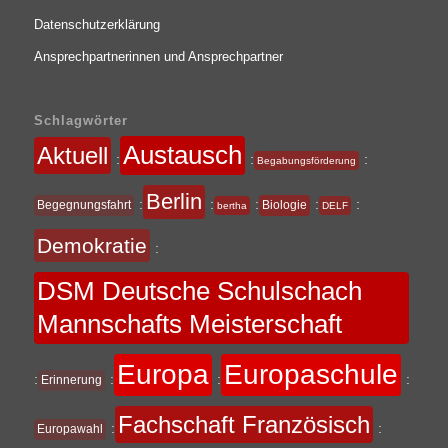
Datenschutzerklärung
Ansprechpartnerinnen und Ansprechpartner
Schlagwörter
Austausch
Aktuell
:
:
:
Begabungsförderung
Berlin
:
:
:
:
:
Begegnungsfahrt
Biologie
bertha
DELF
Demokratie
:
DSM Deutsche Schulschach
Mannschafts Meisterschaft
Europa
Europaschule
:
:
:
:
Erinnerung
Fachschaft Französisch
:
:
Europawahl