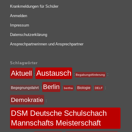
Krankmeldungen für Schüler
Anmelden
Impressum
Datenschutzerklärung
Ansprechpartnerinnen und Ansprechpartner
Schlagwörter
Austausch
Aktuell
:
:
:
Begabungsförderung
Berlin
:
:
:
:
:
Begegnungsfahrt
Biologie
bertha
DELF
Demokratie
:
DSM Deutsche Schulschach
Mannschafts Meisterschaft