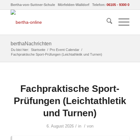
Bertha-von-Suttner-Schule Mörfelden-Walldorf Telefon:
06105 - 9300 0
berthaNachrichten
Du bist hier:
Startseite
/
Pro Event Calendar
/
Fachpraktische Sport-Prüfungen (Leichtathletik und Turnen)
Fachpraktische Sport-
Prüfungen (Leichtathletik
und Turnen)
/
/
6. August 2026
in
von