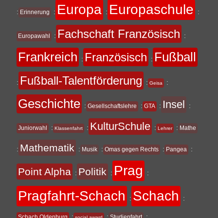
Europa
Europaschule
:
:
:
:
Erinnerung
Fachschaft Französisch
:
:
Europawahl
Frankreich
Fußball
Französisch
:
:
Fußball-Talentförderung
:
:
:
Geisa
Geschichte
Insel
:
:
:
:
Gesellschaftslehre
GTA
KulturSchule
:
:
:
:
Juniorwahl
Mathe
Klassenfahrt
Lehrer
Mathematik
:
:
:
:
:
Musik
Omas gegen Rechts
Pangea
Prag
Point Alpha
Politik
:
:
:
Pragfahrt-Schach
Schach
:
:
:
:
:
Schach Oldenburg
Studienfahrt
social award