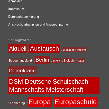
Anmelden
Impressum
Datenschutzerklärung
Ansprechpartnerinnen und Ansprechpartner
Schlagwörter
Austausch
Aktuell
:
:
:
Begabungsförderung
Berlin
:
:
:
:
:
Begegnungsfahrt
Biologie
bertha
DELF
Demokratie
:
DSM Deutsche Schulschach
Mannschafts Meisterschaft
Europa
Europaschule
:
:
:
:
Erinnerung