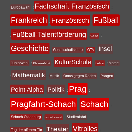
Fachschaft Französisch
:
:
Europawahl
Frankreich
Fußball
Französisch
:
:
Fußball-Talentförderung
:
:
:
Geisa
Geschichte
Insel
:
:
:
:
Gesellschaftslehre
GTA
KulturSchule
:
:
:
:
Juniorwahl
Mathe
Klassenfahrt
Lehrer
Mathematik
:
:
:
:
:
Musik
Omas gegen Rechts
Pangea
Prag
Point Alpha
Politik
:
:
:
Pragfahrt-Schach
Schach
:
:
:
:
:
Schach Oldenburg
Studienfahrt
social award
Vitrolles
Theater
:
:
:
Tag der offenen Tür