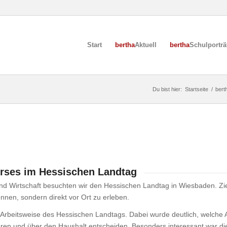
Start
bertha
Aktuell
bertha
Schulporträ
Du bist hier:
Startseite
/
bert
rses im Hessischen Landtag
d Wirtschaft besuchten wir den Hessischen Landtag in Wiesbaden. Ziel
ennen, sondern direkt vor Ort zu erleben.
die Arbeitsweise des Hessischen Landtags. Dabei wurde deutlich, welc
eren und über den Haushalt entscheiden. Besonders interessant war die 