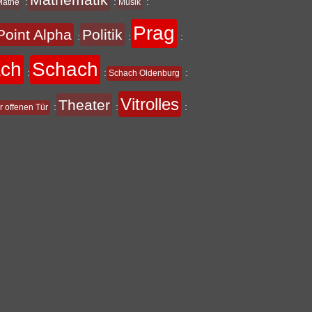
:
:
:
Mathe
Musik
Prag
Point Alpha
Politik
:
:
:
ach
Schach
:
:
:
Schach Oldenburg
Vitrolles
Theater
:
:
:
r offenen Tür