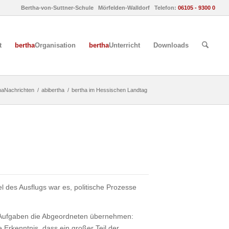
Bertha-von-Suttner-Schule Mörfelden-Walldorf Telefon:
06105 - 9300 0
t
bertha
Organisation
bertha
Unterricht
Downloads
haNachrichten
/
abibertha
/
bertha im Hessischen Landtag
 des Ausflugs war es, politische Prozesse
he Aufgaben die Abgeordneten übernehmen:
Erkenntnis, dass ein großer Teil der