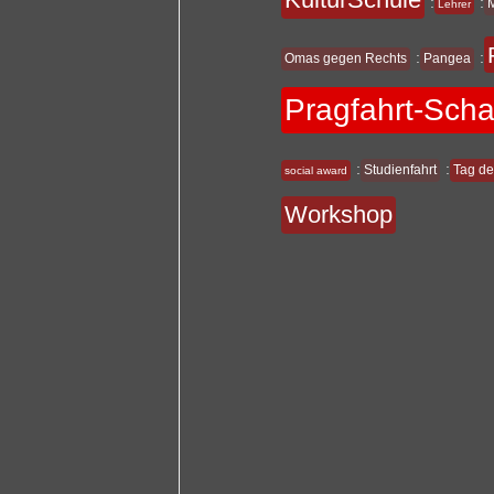
:
:
Lehrer
:
:
Omas gegen Rechts
Pangea
Pragfahrt-Sch
:
:
Studienfahrt
Tag de
social award
Workshop