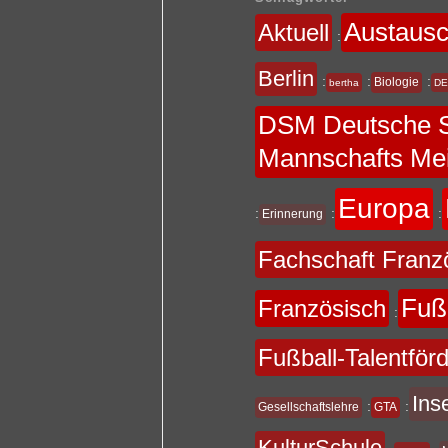
Austaus
Aktuell
:
Berlin
:
:
:
Biologie
bertha
DE
DSM Deutsche S
Mannschafts Mei
Europa
:
:
:
Erinnerung
Fachschaft Franz
Fuß
Französisch
:
Fußball-Talentför
Ins
:
:
Gesellschaftslehre
GTA
KulturSchule