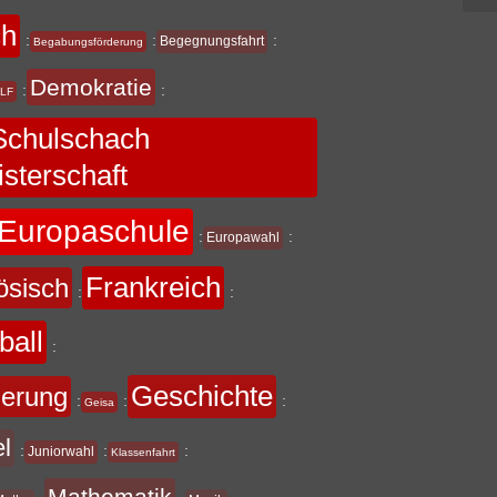
ch
:
:
:
Begegnungsfahrt
Begabungsförderung
Demokratie
:
:
LF
chulschach
sterschaft
Europaschule
:
:
Europawahl
Frankreich
ösisch
:
:
ball
:
Geschichte
derung
:
:
:
Geisa
el
:
:
:
Juniorwahl
Klassenfahrt
Mathematik