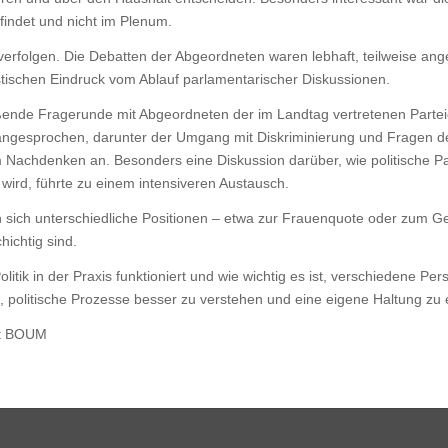
findet und nicht im Plenum.
verfolgen. Die Debatten der Abgeordneten waren lebhaft, teilweise ang
istischen Eindruck vom Ablauf parlamentarischer Diskussionen.
ende Fragerunde mit Abgeordneten der im Landtag vertretenen Parteie
angesprochen, darunter der Umgang mit Diskriminierung und Fragen de
m Nachdenken an. Besonders eine Diskussion darüber, wie politische 
rd, führte zu einem intensiveren Austausch.
sich unterschiedliche Positionen – etwa zur Frauenquote oder zum G
hichtig sind.
itik in der Praxis funktioniert und wie wichtig es ist, verschiedene Pe
 politische Prozesse besser zu verstehen und eine eigene Haltung zu 
aft BOUM