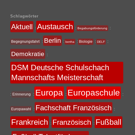
Schlagwörter
Austausch
Aktuell
:
:
:
Begabungsförderung
Berlin
:
:
:
:
:
Begegnungsfahrt
Biologie
bertha
DELF
Demokratie
:
DSM Deutsche Schulschach
Mannschafts Meisterschaft
Europa
Europaschule
:
:
:
:
Erinnerung
Fachschaft Französisch
:
:
Europawahl
Frankreich
Fußball
Französisch
:
: