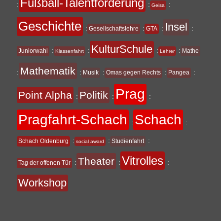
Fußball-Talentförderung
:
:
:
Geisa
Geschichte
Insel
:
:
:
:
Gesellschaftslehre
GTA
KulturSchule
:
:
:
:
Juniorwahl
Mathe
Klassenfahrt
Lehrer
Mathematik
:
:
:
:
:
Musik
Omas gegen Rechts
Pangea
Prag
Point Alpha
Politik
:
:
:
Pragfahrt-Schach
Schach
:
:
:
:
:
Schach Oldenburg
Studienfahrt
social award
Vitrolles
Theater
:
:
:
Tag der offenen Tür
Workshop