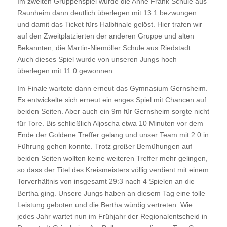
Im zweiten Gruppenspiel wurde die Anne Frank Schule aus
Raunheim dann deutlich überlegen mit 13:1 bezwungen
und damit das Ticket fürs Halbfinale gelöst. Hier trafen wir
auf den Zweitplatzierten der anderen Gruppe und alten
Bekannten, die Martin-Niemöller Schule aus Riedstadt.
Auch dieses Spiel wurde von unseren Jungs hoch
überlegen mit 11:0 gewonnen.
Im Finale wartete dann erneut das Gymnasium Gernsheim.
Es entwickelte sich erneut ein enges Spiel mit Chancen auf
beiden Seiten. Aber auch ein 9m für Gernsheim sorgte nicht
für Tore. Bis schließlich Aljoscha etwa 10 Minuten vor dem
Ende der Goldene Treffer gelang und unser Team mit 2:0 in
Führung gehen konnte. Trotz großer Bemühungen auf
beiden Seiten wollten keine weiteren Treffer mehr gelingen,
so dass der Titel des Kreismeisters völlig verdient mit einem
Torverhältnis von insgesamt 29:3 nach 4 Spielen an die
Bertha ging. Unsere Jungs haben an diesem Tag eine tolle
Leistung geboten und die Bertha würdig vertreten. Wie
jedes Jahr wartet nun im Frühjahr der Regionalentscheid in