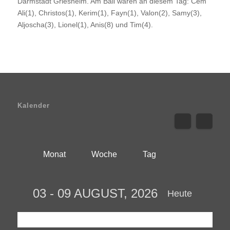
Darmstadt Griesheim. Am Ball waren an diesem Tag: Cem
Ali(1), Christos(1), Kerim(1), Fayn(1), Valon(2), Samy(3),
Aljoscha(3), Lionel(1), Anis(8) und Tim(4).
Kalender
Monat
Woche
Tag
03 - 09 AUGUST, 2026
Heute