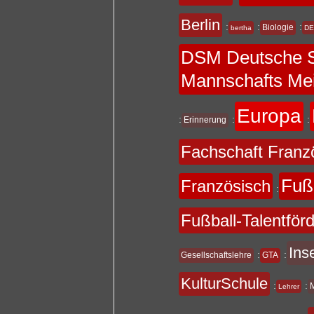
Berlin
:
:
:
Biologie
bertha
DE
DSM Deutsche S
Mannschafts Mei
Europa
:
:
:
Erinnerung
Fachschaft Franz
Fuß
Französisch
:
Fußball-Talentför
Ins
:
:
Gesellschaftslehre
GTA
KulturSchule
:
:
Lehrer