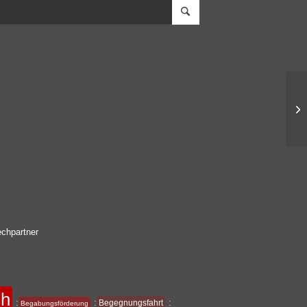
chpartner
ch
:
:
:
Begegnungsfahrt
Begabungsförderung