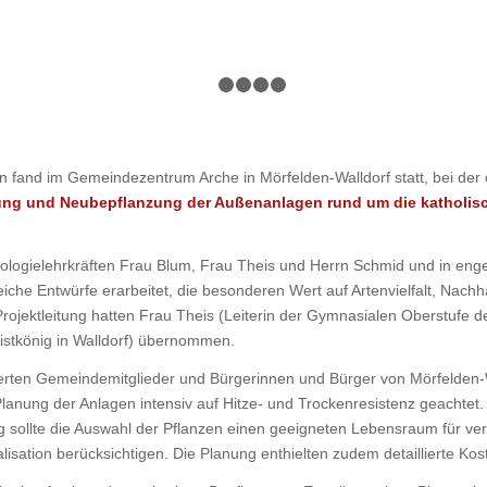
1
2
3
4
5
n fand im Gemeindezentrum Arche in Mörfelden-Walldorf statt, bei der
ung und Neubepflanzung der Außenanlagen rund um die katholisch
iologielehrkräften Frau Blum, Frau Theis und Herrn Schmid und in e
che Entwürfe erarbeitet, die besonderen Wert auf Artenvielfalt, Nachha
ojektleitung hatten Frau Theis (Leiterin der Gymnasialen Oberstufe d
istkönig in Walldorf) übernommen.
sierten Gemeindemitglieder und Bürgerinnen und Bürger von Mörfelden-
Planung der Anlagen intensiv auf Hitze- und Trockenresistenz geachtet.
tig sollte die Auswahl der Pflanzen einen geeigneten Lebensraum für ve
sation berücksichtigen. Die Planung enthielten zudem detaillierte Kos