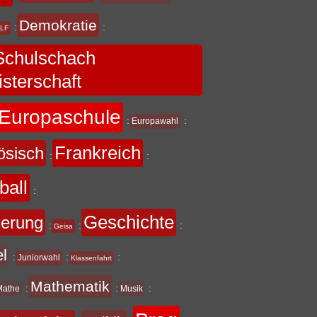
Demokratie
:
:
LF
chulschach
sterschaft
Europaschule
:
:
Europawahl
Frankreich
ösisch
:
:
ball
:
Geschichte
derung
:
:
:
Geisa
el
:
:
:
Juniorwahl
Klassenfahrt
Mathematik
:
:
:
Mathe
Musik