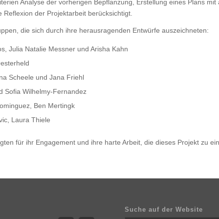
terien Analyse der vorherigen Bepflanzung, Erstellung eines Plans mit 
Reflexion der Projektarbeit berücksichtigt.
ppen, die sich durch ihre herausragenden Entwürfe auszeichneten:
os, Julia Natalie Messner und Arisha Kahn
esterheld
na Scheele und Jana Friehl
nd Sofia Wilhelmy-Fernandez
Dominguez, Ben Mertingk
vic, Laura Thiele
igten für ihr Engagement und ihre harte Arbeit, die dieses Projekt zu e
Suche auf der Website