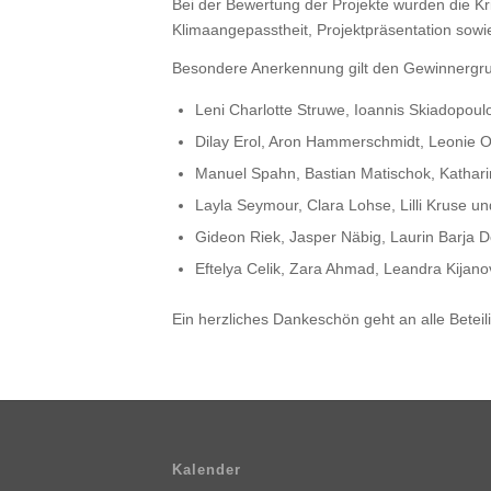
Bei der Bewertung der Projekte wurden die Kri
Klimaangepasstheit, Projektpräsentation sowie 
Besondere Anerkennung gilt den Gewinnergru
Leni Charlotte Struwe, Ioannis Skiadopoul
Dilay Erol, Aron Hammerschmidt, Leonie O
Manuel Spahn, Bastian Matischok, Kathari
Layla Seymour, Clara Lohse, Lilli Kruse u
Gideon Riek, Jasper Näbig, Laurin Barja 
Eftelya Celik, Zara Ahmad, Leandra Kijano
Ein herzliches Dankeschön geht an alle Beteil
Kalender