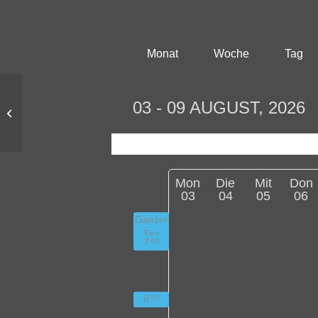
Monat
Woche
Tag
bertha informiert –
03 - 09 AUGUST, 2026
Infoveranstaltung zum
Dualen Studium
Mon
Die
Mit
Don
03
04
05
06
Ganzer
Tag
7
00
8
00