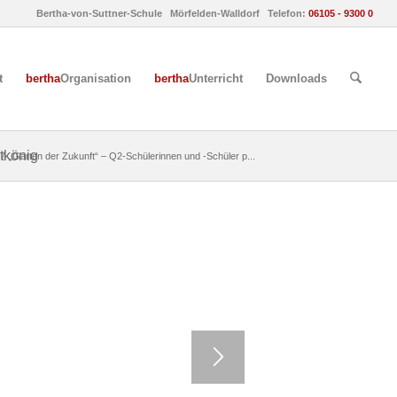
Bertha-von-Suttner-Schule Mörfelden-Walldorf Telefon:
06105 - 9300 0
t
bertha
Organisation
bertha
Unterricht
Downloads
tkönig
/
„Garten der Zukunft“ – Q2-Schülerinnen und -Schüler p...