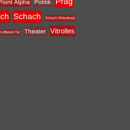
Prag
Point Alpha
Politik
:
:
:
ach
Schach
:
:
:
Schach Oldenburg
Vitrolles
Theater
:
:
:
r offenen Tür