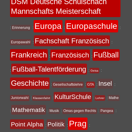
DSM Deutsche Schulschach
Mannschafts Meisterschaft
Europa
Europaschule
:
:
:
:
Erinnerung
Fachschaft Französisch
:
:
Europawahl
Frankreich
Fußball
Französisch
:
:
Fußball-Talentförderung
:
:
:
Geisa
Geschichte
Insel
:
:
:
:
Gesellschaftslehre
GTA
KulturSchule
:
:
:
:
Juniorwahl
Mathe
Klassenfahrt
Lehrer
Mathematik
:
:
:
:
:
Musik
Omas gegen Rechts
Pangea
Prag
Point Alpha
Politik
:
:
: