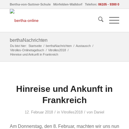
Bertha-von-Suttner-Schule Mörfelden-Walldorf Telefon:
06105 - 9300 0
berthaNachrichten
Du bist hier:
Startseite
/
berthaNachrichten
/
Austausch
/
Vitrolles-Onlinetagebuch
/
Vitrolles2018
/
Hinreise und Ankunft in Frankreich
Hinreise und Ankunft in
Frankreich
/
/
12. Februar 2018
in
Vitrolles2018
von
Daniel
Am Donnerstag, den 8. Februar, machten wir uns nun