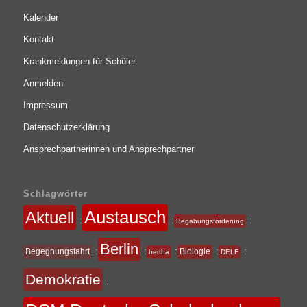
Kalender
Kontakt
Krankmeldungen für Schüler
Anmelden
Impressum
Datenschutzerklärung
Ansprechpartnerinnen und Ansprechpartner
Schlagwörter
Austausch
Aktuell
:
:
:
Begabungsförderung
Berlin
:
:
:
:
:
Begegnungsfahrt
Biologie
bertha
DELF
Demokratie
: