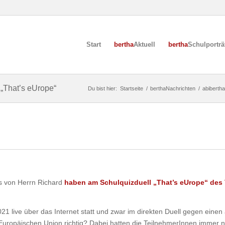
Start
bertha
Aktuell
bertha
Schulporträ
„That’s eUrope“
Du bist hier:
Startseite
/
berthaNachrichten
/
abibertha
urs von Herrn Richard
haben am Schulquizduell „That’s eUrope“ des
 live über das Internet statt und zwar im direkten Duell gegen einen 
uropäischen Union richtig? Dabei hatten die TeilnehmerInnen immer n