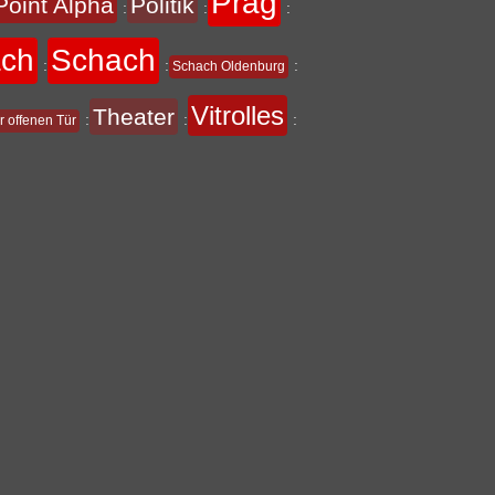
Prag
Point Alpha
Politik
:
:
:
ach
Schach
:
:
:
Schach Oldenburg
Vitrolles
Theater
:
:
:
r offenen Tür