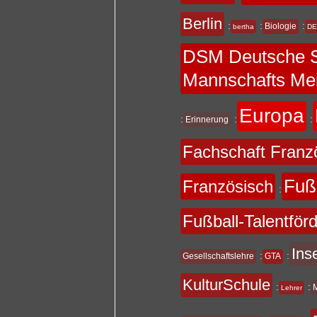
Berlin
:
:
:
Biologie
bertha
DE
DSM Deutsche S
Mannschafts Mei
Europa
:
:
:
Erinnerung
Fachschaft Franz
Fuß
Französisch
:
Fußball-Talentför
Ins
:
:
Gesellschaftslehre
GTA
KulturSchule
:
:
Lehrer