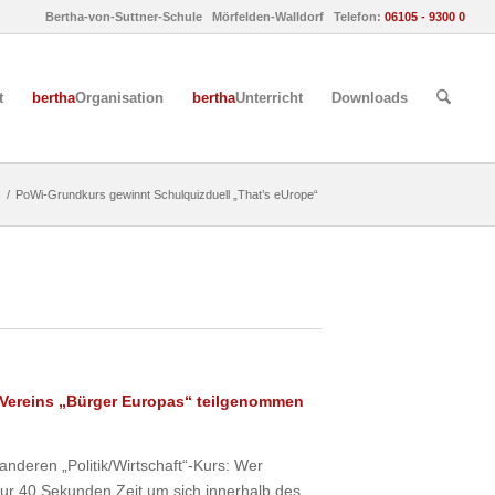
Bertha-von-Suttner-Schule Mörfelden-Walldorf Telefon:
06105 - 9300 0
t
bertha
Organisation
bertha
Unterricht
Downloads
/
PoWi-Grundkurs gewinnt Schulquizduell „That’s eUrope“
 Vereins „Bürger Europas“ teilgenommen
anderen „Politik/Wirtschaft“-Kurs: Wer
ur 40 Sekunden Zeit um sich innerhalb des