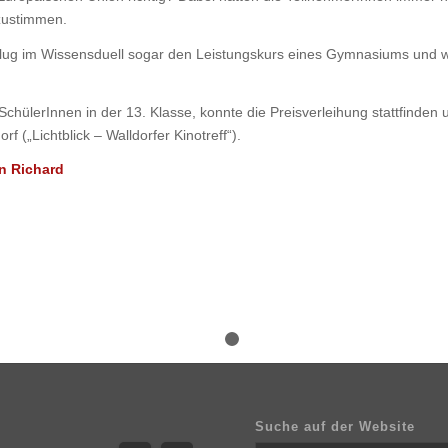
bzustimmen.
ug im Wissensduell sogar den Leistungskurs eines Gymnasiums und w
 SchülerInnen in der 13. Klasse, konnte die Preisverleihung stattfinden 
f („Lichtblick – Walldorfer Kinotreff“).
on Richard
1
2
Suche auf der Website