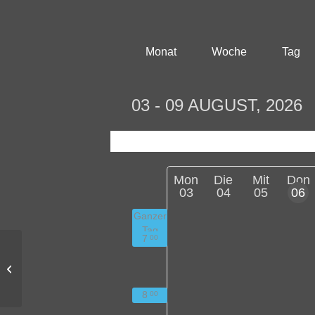
Monat
Woche
Tag
03 - 09 AUGUST, 2026
Mon
Die
Mit
Don
03
04
05
06
Ganzer
Tag
7
00
Podiumsdiskussion zur
Bundestagswahl 2021
8
00