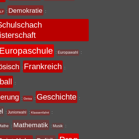
Demokratie
:
:
LF
chulschach
sterschaft
Europaschule
:
:
Europawahl
Frankreich
ösisch
:
:
ball
:
Geschichte
derung
:
:
:
Geisa
el
:
:
:
Juniorwahl
Klassenfahrt
Mathematik
:
:
:
Mathe
Musik