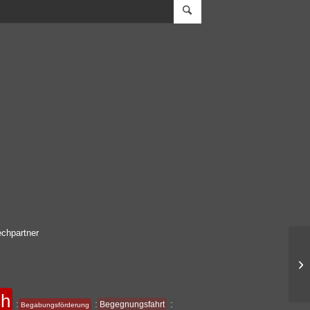
chpartner
ch
:
:
:
Begegnungsfahrt
Begabungsförderung