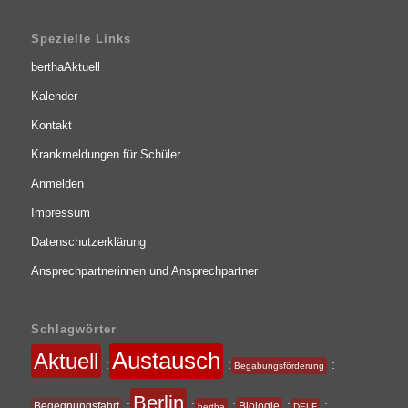
Spezielle Links
berthaAktuell
Kalender
Kontakt
Krankmeldungen für Schüler
Anmelden
Impressum
Datenschutzerklärung
Ansprechpartnerinnen und Ansprechpartner
Schlagwörter
Austausch
Aktuell
:
:
:
Begabungsförderung
Berlin
:
:
:
:
:
Begegnungsfahrt
Biologie
bertha
DELF