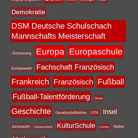
Demokratie
:
DSM Deutsche Schulschach
Mannschafts Meisterschaft
Europa
Europaschule
:
:
:
:
Erinnerung
Fachschaft Französisch
:
:
Europawahl
Frankreich
Fußball
Französisch
:
:
Fußball-Talentförderung
:
:
:
Geisa
Geschichte
Insel
:
:
:
:
Gesellschaftslehre
GTA
KulturSchule
:
:
:
:
Juniorwahl
Mathe
Klassenfahrt
Lehrer