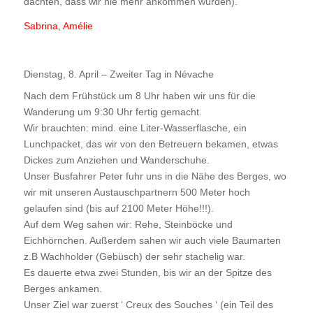
dachten, dass wir nie mehr ankommen würden).
Sabrina, Amélie
Dienstag, 8. April – Zweiter Tag in Névache
Nach dem Frühstück um 8 Uhr haben wir uns für die
Wanderung um 9:30 Uhr fertig gemacht.
Wir brauchten: mind. eine Liter-Wasserflasche, ein
Lunchpacket, das wir von den Betreuern bekamen, etwas
Dickes zum Anziehen und Wanderschuhe.
Unser Busfahrer Peter fuhr uns in die Nähe des Berges, wo
wir mit unseren Austauschpartnern 500 Meter hoch
gelaufen sind (bis auf 2100 Meter Höhe!!!).
Auf dem Weg sahen wir: Rehe, Steinböcke und
Eichhörnchen. Außerdem sahen wir auch viele Baumarten
z.B Wachholder (Gebüsch) der sehr stachelig war.
Es dauerte etwa zwei Stunden, bis wir an der Spitze des
Berges ankamen.
Unser Ziel war zuerst ‘ Creux des Souches ‘ (ein Teil des