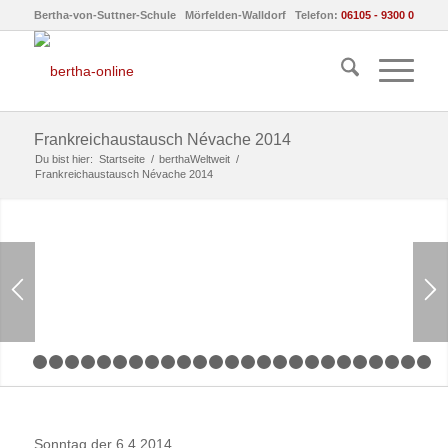
Bertha-von-Suttner-Schule Mörfelden-Walldorf Telefon:
06105 - 9300 0
Frankreichaustausch Névache 2014
Du bist hier:
Startseite
/
berthaWeltweit
/
Frankreichaustausch Névache 2014
1
2
3
4
5
6
7
8
9
10
11
12
13
14
15
16
17
18
19
20
Sonntag der 6.4.2014