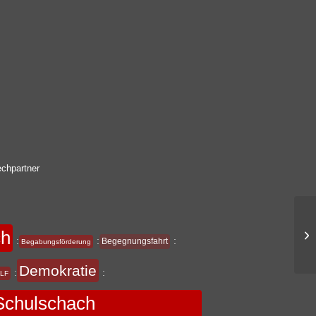
chpartner
ch
:
:
:
Begegnungsfahrt
Begabungsförderung
Demokratie
:
:
LF
chulschach