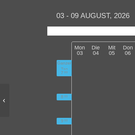
03 - 09 AUGUST, 2026
Mon
Die
Mit
Don
03
04
05
06
Ganzer
Tag
7
00
bertha AG`s – Das
8
00
Ganztagsangebot im
Schuljahr 2025/26
9
00