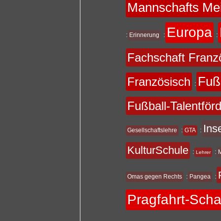
Mannschafts Mei
Europa
:
:
:
Erinnerung
Fachschaft Franz
Fuß
Französisch
:
Fußball-Talentför
Ins
:
:
Gesellschaftslehre
GTA
KulturSchule
:
:
Lehrer
:
:
Omas gegen Rechts
Pangea
Pragfahrt-Sch