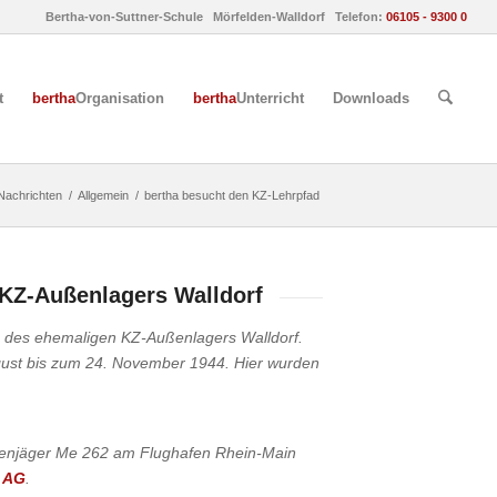
Bertha-von-Suttner-Schule Mörfelden-Walldorf Telefon:
06105 - 9300 0
t
bertha
Organisation
bertha
Unterricht
Downloads
Nachrichten
/
Allgemein
/
bertha besucht den KZ-Lehrpfad
 KZ-Außenlagers Walldorf
e des ehemaligen KZ-Außenlagers Walldorf.
ugust bis zum 24. November 1944. Hier wurden
üsenjäger Me 262 am Flughafen Rhein-Main
n AG
.