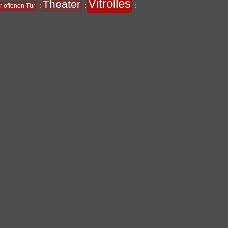
Vitrolles
Theater
:
:
:
r offenen Tür