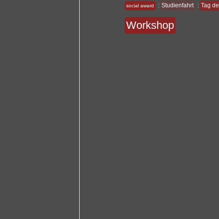
:
:
Studienfahrt
Tag de
social award
Workshop