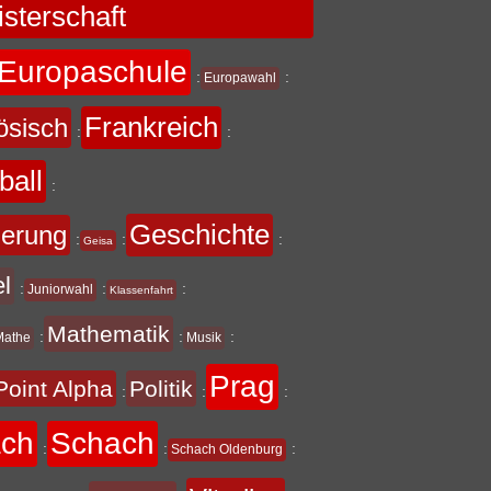
sterschaft
Europaschule
:
:
Europawahl
Frankreich
ösisch
:
:
ball
:
Geschichte
derung
:
:
:
Geisa
el
:
:
:
Juniorwahl
Klassenfahrt
Mathematik
:
:
:
Mathe
Musik
Prag
Point Alpha
Politik
:
:
:
ach
Schach
:
:
:
Schach Oldenburg