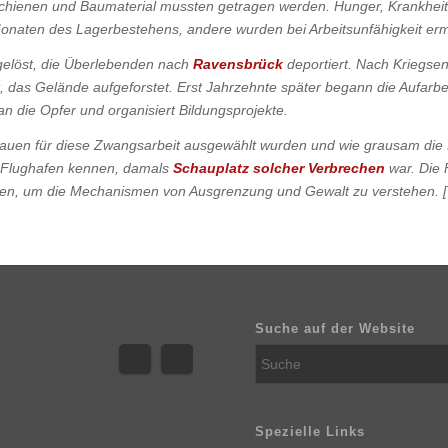
Schienen und Baumaterial mussten getragen werden. Hunger, Krankhei
 Monaten des Lagerbestehens, andere wurden bei Arbeitsunfähigkeit er
elöst, die Überlebenden nach
Ravensbrück
deportiert. Nach Kriegs
das Gelände aufgeforstet. Erst Jahrzehnte später begann die Aufarbei
n die Opfer und organisiert Bildungsprojekte.
Frauen für diese Zwangsarbeit ausgewählt wurden und wie grausam die
ls Flughafen kennen, damals
Schauplatz solcher Verbrechen
war. Die F
tzen, um die Mechanismen von Ausgrenzung und Gewalt zu verstehen. 
Suche auf der Website
Spezielle Links