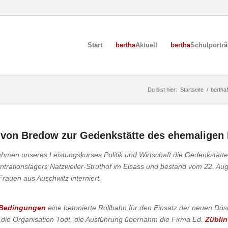
Start
bertha
Aktuell
bertha
Schulporträ
Du bist hier:
Startseite
/
bertha
 von Bredow zur Gedenkstätte des ehemaligen
men unseres Leistungskurses Politik und Wirtschaft die Gedenkstätt
ntrationslagers Natzweiler-Struthof im Elsass und bestand vom 22. A
rauen aus Auschwitz interniert.
 Bedingungen
eine betonierte Rollbahn für den Einsatz der neuen D
r die Organisation Todt, die Ausführung übernahm die Firma Ed.
Zübli