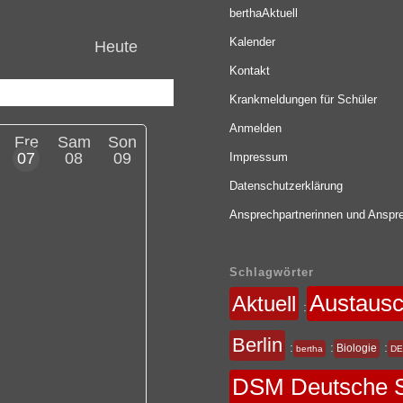
berthaAktuell
Kalender
Heute
Kontakt
Krankmeldungen für Schüler
Anmelden
Fre
Sam
Son
07
08
09
Impressum
Datenschutzerklärung
Ansprechpartnerinnen und Anspre
Schlagwörter
Austaus
Aktuell
:
Berlin
:
:
:
Biologie
bertha
DE
DSM Deutsche S