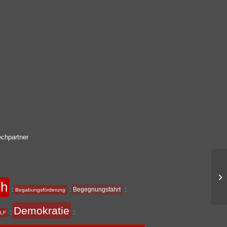
chpartner
ch
:
:
:
Begegnungsfahrt
Begabungsförderung
Demokratie
:
:
LF