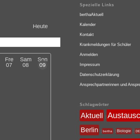
Spezielle Links
berthaAktuell
Kalender
Heute
Kontakt
Krankmeldungen für Schüler
Anmelden
Fre
Sam
Son
07
08
09
Impressum
Datenschutzerklärung
Ansprechpartnerinnen und Anspre
Schlagwörter
Austaus
Aktuell
:
Berlin
:
:
:
Biologie
bertha
DE