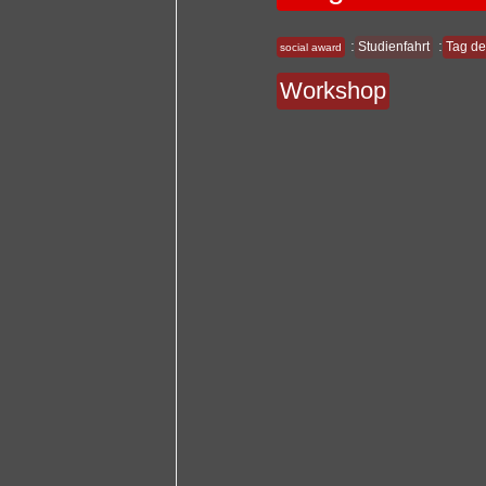
:
:
Studienfahrt
Tag de
social award
Workshop