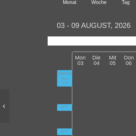
Monat
Woche
Tag
03 - 09 AUGUST, 2026
Mon
Die
Mit
Don
03
04
05
06
Ganzer
Tag
7
00
bertha begreift
Geschichte und
8
00
übernimmt
Verantwortung –
Besuch der
Erinnerungsstätte...
9
00