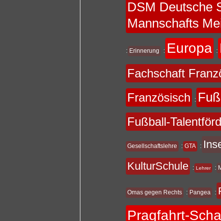
DSM Deutsche S
Mannschafts Mei
Europa
:
:
:
Erinnerung
Fachschaft Franz
Fuß
Französisch
:
Fußball-Talentför
Ins
:
:
Gesellschaftslehre
GTA
KulturSchule
:
:
Lehrer
:
:
Omas gegen Rechts
Pangea
Pragfahrt-Sch