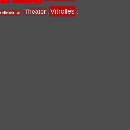
Vitrolles
Theater
:
:
:
r offenen Tür