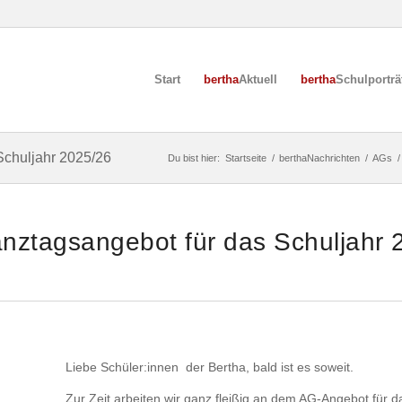
Start
bertha
Aktuell
bertha
Schulporträ
Schuljahr 2025/26
Du bist hier:
Startseite
/
berthaNachrichten
/
AGs
/
nztagsangebot für das Schuljahr 
Liebe Schüler:innen der Bertha, bald ist es soweit.
Zur Zeit arbeiten wir ganz fleißig an dem AG-Angebot für