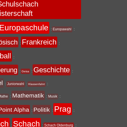
chulschach
sterschaft
Europaschule
:
:
Europawahl
Frankreich
ösisch
:
:
ball
:
Geschichte
derung
:
:
:
Geisa
el
:
:
:
Juniorwahl
Klassenfahrt
Mathematik
:
:
:
Mathe
Musik
Prag
Point Alpha
Politik
:
:
:
ach
Schach
:
:
:
Schach Oldenburg