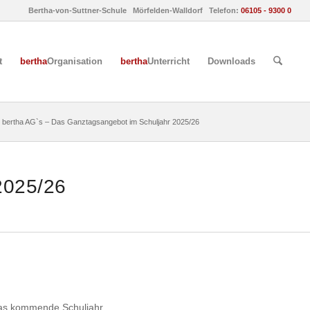
Bertha-von-Suttner-Schule Mörfelden-Walldorf Telefon:
06105 - 9300 0
t
bertha
Organisation
bertha
Unterricht
Downloads
bertha AG`s – Das Ganztagsangebot im Schuljahr 2025/26
2025/26
 das kommende Schuljahr.