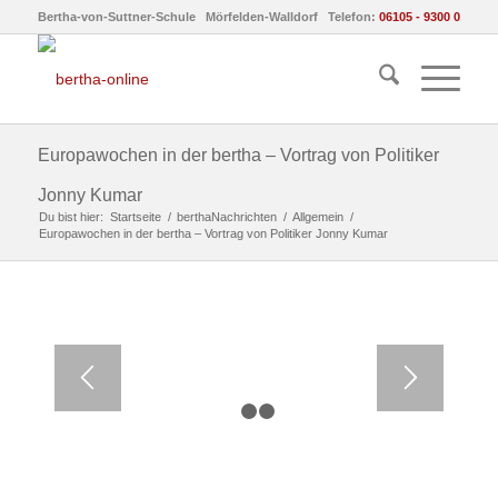
Bertha-von-Suttner-Schule Mörfelden-Walldorf Telefon:
06105 - 9300 0
Europawochen in der bertha – Vortrag von Politiker
Jonny Kumar
Du bist hier:
Startseite
/
berthaNachrichten
/
Allgemein
/
Europawochen in der bertha – Vortrag von Politiker Jonny Kumar
1
2
3