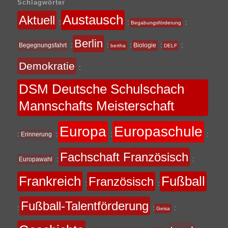
Schlagwörter
Austausch
Aktuell
:
:
:
Begabungsförderung
Berlin
:
:
:
:
:
Begegnungsfahrt
Biologie
bertha
DELF
Demokratie
:
DSM Deutsche Schulschach
Mannschafts Meisterschaft
Europa
Europaschule
:
:
:
:
Erinnerung
Fachschaft Französisch
:
:
Europawahl
Frankreich
Fußball
Französisch
:
:
Fußball-Talentförderung
:
:
:
Geisa