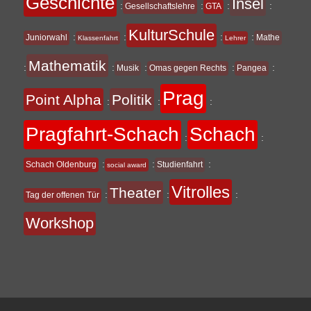
Geschichte
Insel
:
:
:
:
Gesellschaftslehre
GTA
KulturSchule
:
:
:
:
Juniorwahl
Mathe
Klassenfahrt
Lehrer
Mathematik
:
:
:
:
:
Musik
Omas gegen Rechts
Pangea
Prag
Point Alpha
Politik
:
:
:
Pragfahrt-Schach
Schach
:
:
:
:
:
Schach Oldenburg
Studienfahrt
social award
Vitrolles
Theater
:
:
:
Tag der offenen Tür
Workshop