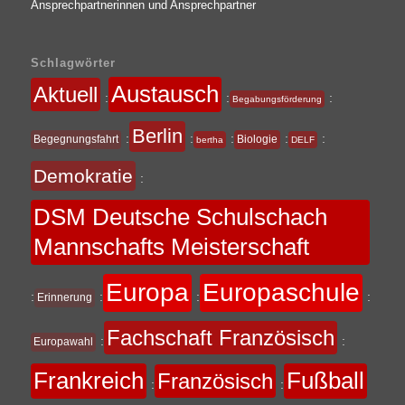
Ansprechpartnerinnen und Ansprechpartner
Schlagwörter
Austausch
Aktuell
:
:
:
Begabungsförderung
Berlin
:
:
:
:
:
Begegnungsfahrt
Biologie
bertha
DELF
Demokratie
:
DSM Deutsche Schulschach
Mannschafts Meisterschaft
Europa
Europaschule
:
:
:
:
Erinnerung
Fachschaft Französisch
:
:
Europawahl
Frankreich
Fußball
Französisch
:
: