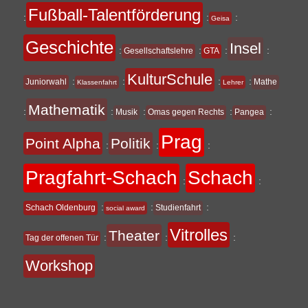
Fußball-Talentförderung
:
:
:
Geisa
Geschichte
Insel
:
:
:
:
Gesellschaftslehre
GTA
KulturSchule
:
:
:
:
Juniorwahl
Mathe
Klassenfahrt
Lehrer
Mathematik
:
:
:
:
:
Musik
Omas gegen Rechts
Pangea
Prag
Point Alpha
Politik
:
:
:
Pragfahrt-Schach
Schach
:
:
:
:
:
Schach Oldenburg
Studienfahrt
social award
Vitrolles
Theater
:
:
:
Tag der offenen Tür
Workshop