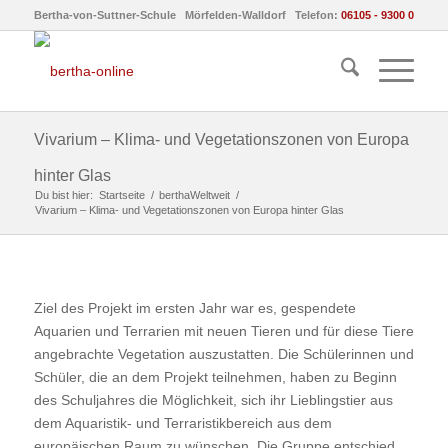
Bertha-von-Suttner-Schule Mörfelden-Walldorf Telefon:
06105 - 9300 0
Vivarium – Klima- und Vegetationszonen von Europa
hinter Glas
Du bist hier:
Startseite
/
berthaWeltweit
/
Vivarium – Klima- und Vegetationszonen von Europa hinter Glas
Ziel des Projekt im ersten Jahr war es, gespendete
Aquarien und Terrarien mit neuen Tieren und für diese Tiere
angebrachte Vegetation auszustatten. Die Schülerinnen und
Schüler, die an dem Projekt teilnehmen, haben zu Beginn
des Schuljahres die Möglichkeit, sich ihr Lieblingstier aus
dem Aquaristik- und Terraristikbereich aus dem
europäischen Raum zu wünschen. Die Gruppe entschied