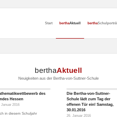
Start
bertha
Aktuell
bertha
Schulporträ
bertha
Aktuell
Neuigkeiten aus der Bertha-von-Suttner-Schule
thematikwettbewerb des
Die Bertha-von-Suttner-
ndes Hessen
Schule lädt zum Tag der
offenen Tür ein! Samstag,
. Januar 2016
30.01.2016
ch in diesem Schuljahr
26. Januar 2016