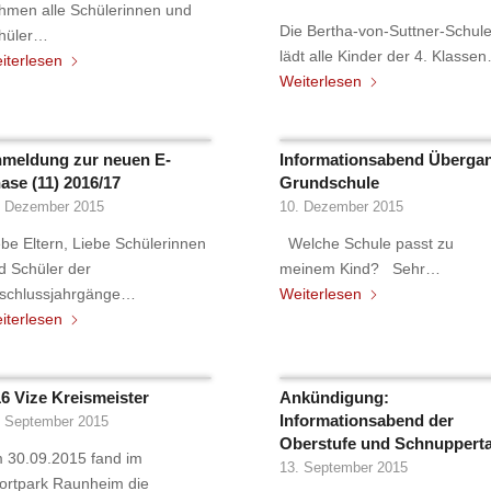
hmen alle Schülerinnen und
Die Bertha-von-Suttner-Schul
hüler…
lädt alle Kinder der 4. Klasse
iterlesen
Weiterlesen
meldung zur neuen E-
Informationsabend Überga
ase (11) 2016/17
Grundschule
. Dezember 2015
10. Dezember 2015
ebe Eltern, Liebe Schülerinnen
Welche Schule passt zu
d Schüler der
meinem Kind? Sehr…
schlussjahrgänge…
Weiterlesen
iterlesen
6 Vize Kreismeister
Ankündigung:
Informationsabend der
. September 2015
Oberstufe und Schnuppert
 30.09.2015 fand im
13. September 2015
ortpark Raunheim die