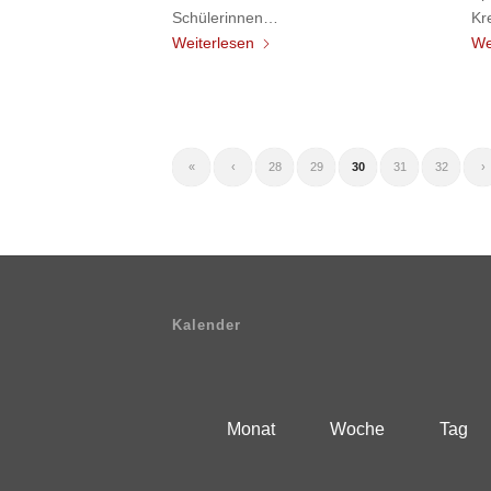
Schülerinnen…
Kr
Weiterlesen
We
«
‹
28
29
30
31
32
›
Kalender
Monat
Woche
Tag