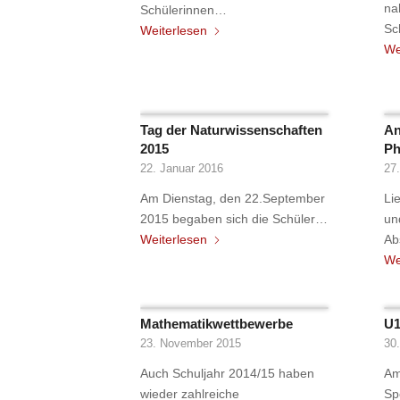
na
Schülerinnen…
Sc
Weiterlesen
We
Tag der Naturwissenschaften
An
2015
Ph
22. Januar 2016
27
Am Dienstag, den 22.September
Li
2015 begaben sich die Schüler…
un
Weiterlesen
Ab
We
Mathematikwettbewerbe
U1
23. November 2015
30
Auch Schuljahr 2014/15 haben
Am
wieder zahlreiche
Sp