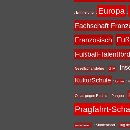
Europa
:
:
:
Erinnerung
Fachschaft Franz
Fuß
Französisch
:
Fußball-Talentför
Ins
:
:
Gesellschaftslehre
GTA
KulturSchule
:
:
Lehrer
:
:
Omas gegen Rechts
Pangea
Pragfahrt-Sch
:
:
Studienfahrt
Tag de
social award