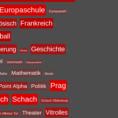
Europaschule
:
:
Europawahl
Frankreich
ösisch
:
:
ball
:
Geschichte
derung
:
:
:
Geisa
el
:
:
:
Juniorwahl
Klassenfahrt
Mathematik
:
:
:
Mathe
Musik
Prag
Point Alpha
Politik
:
:
:
ach
Schach
:
:
:
Schach Oldenburg
Vitrolles
Theater
:
:
:
r offenen Tür