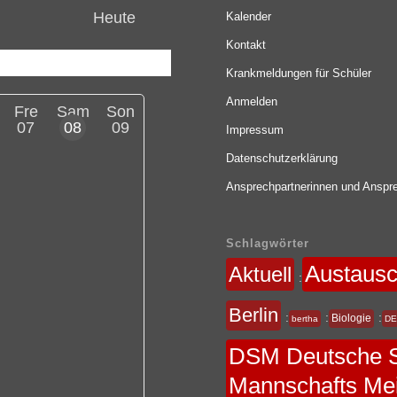
Heute
Kalender
Kontakt
Krankmeldungen für Schüler
Anmelden
Fre
Sam
Son
07
08
09
Impressum
Datenschutzerklärung
Ansprechpartnerinnen und Anspre
Schlagwörter
Austaus
Aktuell
:
Berlin
:
:
:
Biologie
bertha
DE
DSM Deutsche S
Mannschafts Mei