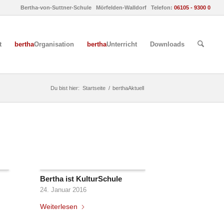
Bertha-von-Suttner-Schule Mörfelden-Walldorf Telefon:
06105 - 9300 0
t
bertha
Organisation
bertha
Unterricht
Downloads
Du bist hier:
Startseite
/
berthaAktuell
Bertha ist KulturSchule
24. Januar 2016
Weiterlesen