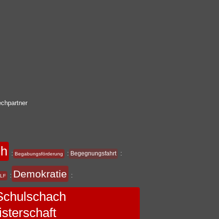
chpartner
ch
:
:
:
Begegnungsfahrt
Begabungsförderung
Demokratie
:
:
LF
chulschach
sterschaft