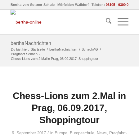
Bertha-von-Suttner-Schule Mörfelden-Walldorf Telefon:
06105 - 9300 0
berthaNachrichten
Du bist hier:
Startseite
/
berthaNachrichten
/
SchachAG
/
Pragfahrt-Schach
/
Chess-Lions zum 2.Mal in Prag, 06.09.2017, Shoppingtour
Chess-Lions zum 2.Mal in
Prag, 06.09.2017,
Shoppingtour
/
6. September 2017
in
Europa
,
Europaschule
,
News
,
Pragfahrt-