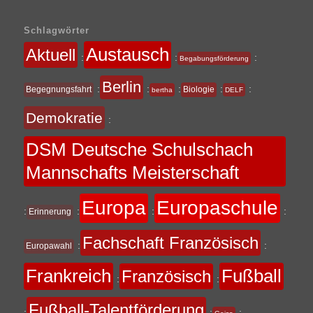
Schlagwörter
Austausch
Aktuell
:
:
:
Begabungsförderung
Berlin
:
:
:
:
:
Begegnungsfahrt
Biologie
bertha
DELF
Demokratie
:
DSM Deutsche Schulschach
Mannschafts Meisterschaft
Europa
Europaschule
:
:
:
:
Erinnerung
Fachschaft Französisch
:
:
Europawahl
Frankreich
Fußball
Französisch
:
:
Fußball-Talentförderung
:
:
: