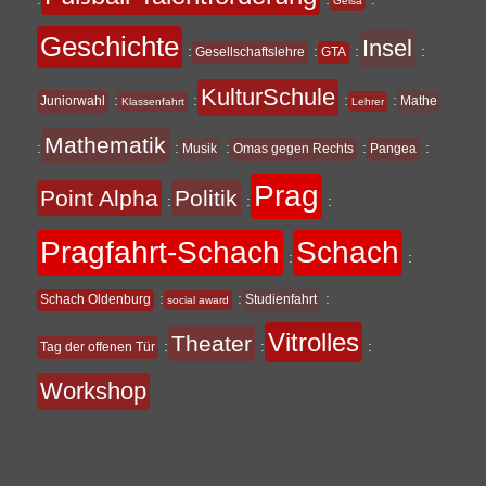
Geisa
Geschichte
Insel
:
:
:
:
Gesellschaftslehre
GTA
KulturSchule
:
:
:
:
Juniorwahl
Mathe
Klassenfahrt
Lehrer
Mathematik
:
:
:
:
:
Musik
Omas gegen Rechts
Pangea
Prag
Point Alpha
Politik
:
:
:
Pragfahrt-Schach
Schach
:
:
:
:
:
Schach Oldenburg
Studienfahrt
social award
Vitrolles
Theater
:
:
:
Tag der offenen Tür
Workshop