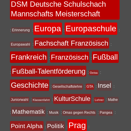
DSM Deutsche Schulschach
Mannschafts Meisterschaft
Europa
Europaschule
:
:
:
:
Erinnerung
Fachschaft Französisch
:
:
Europawahl
Frankreich
Fußball
Französisch
:
:
Fußball-Talentförderung
:
:
:
Geisa
Geschichte
Insel
:
:
:
:
Gesellschaftslehre
GTA
KulturSchule
:
:
:
:
Juniorwahl
Mathe
Klassenfahrt
Lehrer
Mathematik
:
:
:
:
:
Musik
Omas gegen Rechts
Pangea
Prag
Point Alpha
Politik
:
:
: