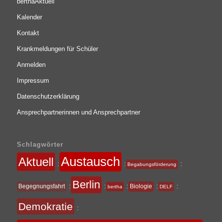
berthaAktuell
Kalender
Kontakt
Krankmeldungen für Schüler
Anmelden
Impressum
Datenschutzerklärung
Ansprechpartnerinnen und Ansprechpartner
Schlagwörter
Austausch
Aktuell
:
:
:
Begabungsförderung
Berlin
:
:
:
:
:
Begegnungsfahrt
Biologie
bertha
DELF
Demokratie
: