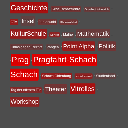
Geschichte
:
:
:
Gesellschaftslehre
Goethe-Universität
Insel
:
:
:
:
GTA
Juniorwahl
Klassenfahrt
KulturSchule
Mathematik
:
:
:
:
Mathe
Lehrer
Point Alpha
Politik
:
:
:
Omas gegen Rechts
Pangea
Prag
Pragfahrt-Schach
:
:
:
Schach
:
:
:
:
Schach Oldenburg
Studienfahrt
social award
Vitrolles
Theater
:
:
:
Tag der offenen Tür
Workshop