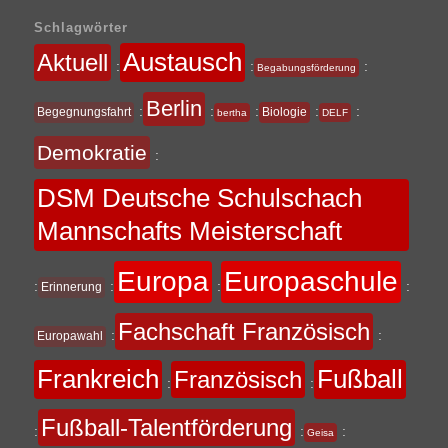
Schlagwörter
Austausch
Aktuell
:
:
:
Begabungsförderung
Berlin
:
:
:
:
:
Begegnungsfahrt
Biologie
bertha
DELF
Demokratie
:
DSM Deutsche Schulschach
Mannschafts Meisterschaft
Europa
Europaschule
:
:
:
:
Erinnerung
Fachschaft Französisch
:
:
Europawahl
Frankreich
Fußball
Französisch
:
:
Fußball-Talentförderung
:
:
:
Geisa