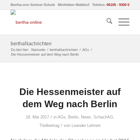
Bertha-von-Suttner-Schule Mörfelden-Walldorf Telefon:
06105 - 9300 0
berthaNachrichten
Du bist hier:
Startseite
/
berthaNachrichten
/
AGs
/
Die Hessenmeister auf dem Weg nach Berlin
Die Hessenmeister auf
dem Weg nach Berlin
/
18. Mai 2017
in
AGs
,
Berlin
,
News
,
SchachAG
,
/
Titelbeitrag
von
Leander Lehnert