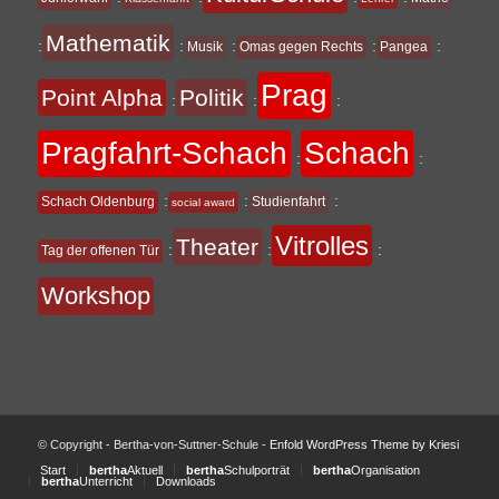
Mathematik
:
:
:
:
:
Musik
Omas gegen Rechts
Pangea
Prag
Point Alpha
Politik
:
:
:
Pragfahrt-Schach
Schach
:
:
:
:
:
Schach Oldenburg
Studienfahrt
social award
Vitrolles
Theater
:
:
:
Tag der offenen Tür
Workshop
© Copyright - Bertha-von-Suttner-Schule -
Enfold WordPress Theme by Kriesi
Start
bertha
Aktuell
bertha
Schulporträt
bertha
Organisation
bertha
Unterricht
Downloads