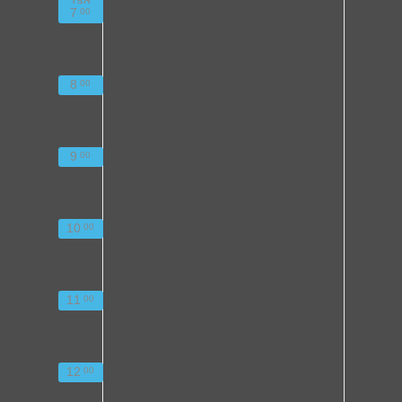
Tag
7
00
8
00
9
00
10
00
11
00
12
00