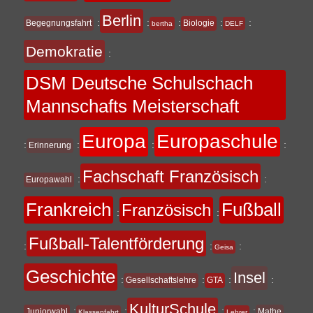
Berlin
:
:
:
:
:
Begegnungsfahrt
Biologie
bertha
DELF
Demokratie
:
DSM Deutsche Schulschach
Mannschafts Meisterschaft
Europa
Europaschule
:
:
:
:
Erinnerung
Fachschaft Französisch
:
:
Europawahl
Frankreich
Fußball
Französisch
:
:
Fußball-Talentförderung
:
:
:
Geisa
Geschichte
Insel
:
:
:
:
Gesellschaftslehre
GTA
KulturSchule
:
:
:
:
Juniorwahl
Mathe
Klassenfahrt
Lehrer