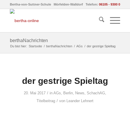
Bertha-von-Suttner-Schule Mörfelden-Walldorf Telefon:
06105 - 9300 0
berthaNachrichten
Du bist hier:
Startseite
/
berthaNachrichten
/
AGs
/
der gestrige Spieltag
der gestrige Spieltag
/
20. Mai 2017
in
AGs
,
Berlin
,
News
,
SchachAG
,
/
Titelbeitrag
von
Leander Lehnert