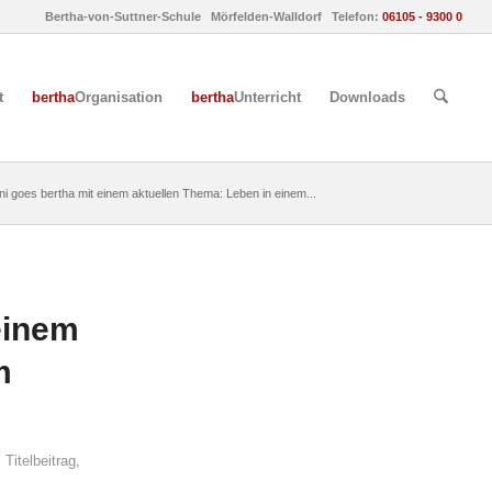
Bertha-von-Suttner-Schule Mörfelden-Walldorf Telefon:
06105 - 9300 0
t
bertha
Organisation
bertha
Unterricht
Downloads
i goes bertha mit einem aktuellen Thema: Leben in einem...
einem
m
,
Titelbeitrag
,