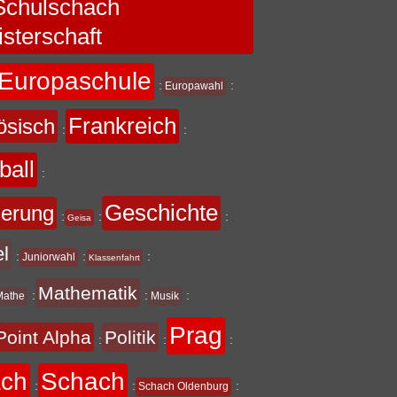
chulschach
sterschaft
Europaschule
:
:
Europawahl
Frankreich
ösisch
:
:
ball
:
Geschichte
derung
:
:
:
Geisa
el
:
:
:
Juniorwahl
Klassenfahrt
Mathematik
:
:
:
Mathe
Musik
Prag
Point Alpha
Politik
:
:
:
ach
Schach
:
:
:
Schach Oldenburg