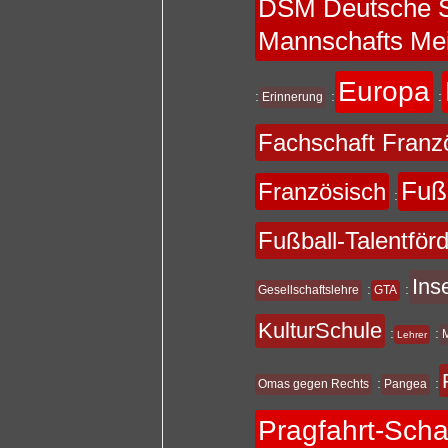
DSM Deutsche S
Mannschafts Mei
Europa
:
:
:
Erinnerung
Fachschaft Franz
Fuß
Französisch
:
Fußball-Talentför
Ins
:
:
Gesellschaftslehre
GTA
KulturSchule
:
:
Lehrer
:
:
Omas gegen Rechts
Pangea
Pragfahrt-Sch