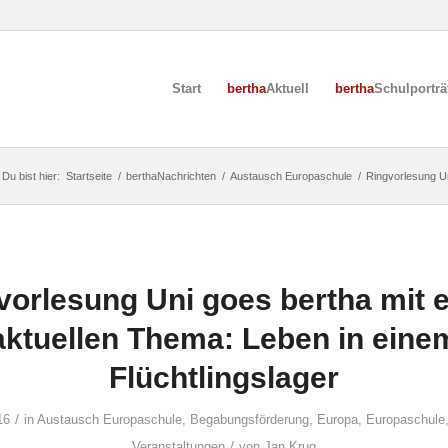
Start
bertha
Aktuell
bertha
Schulporträ
Du bist hier:
Startseite
/
berthaNachrichten
/
Austausch Europaschule
/
Ringvorlesung Un
vorlesung Uni goes bertha mit 
aktuellen Thema: Leben in eine
Flüchtlingslager
/
16
in
Austausch Europaschule
,
Begabungsförderung
,
Europa
,
Europaschule
/
Veranstaltungen
von
Jan Krug