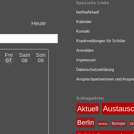
Spezielle Links
berthaAktuell
Kalender
Heute
Kontakt
Krankmeldungen für Schüler
Anmelden
Fre
Sam
Son
07
08
09
Impressum
Datenschutzerklärung
Ansprechpartnerinnen und Anspre
Schlagwörter
Austaus
Aktuell
:
Berlin
:
:
:
Biologie
bertha
DE