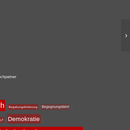
chpartner
ch
:
:
:
Begegnungsfahrt
Begabungsförderung
Demokratie
:
:
LF