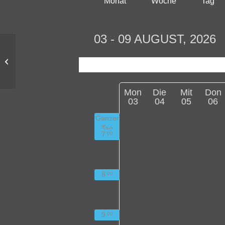
Monat
Woche
Tag
03 - 09 AUGUST, 2026
Nominierung für den
bertha social
award
2016
Mon
Die
Mit
Don
03
04
05
06
Ganzer
Tag
7
00
8
00
9
00