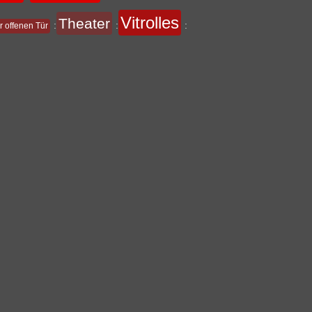
Vitrolles
Theater
:
:
:
r offenen Tür