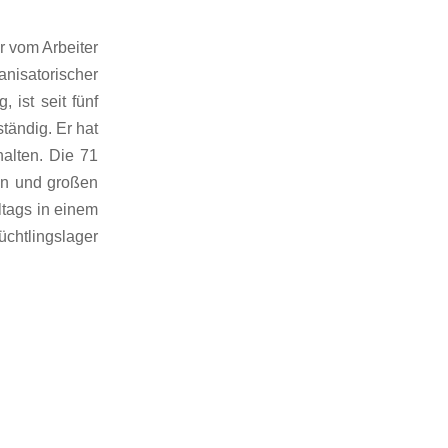
 vom Arbeiter
nisatorischer
 ist seit fünf
tändig. Er hat
halten. Die 71
en und großen
ltags in einem
chtlingslager