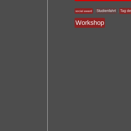
:
:
Studienfahrt
Tag de
social award
Workshop