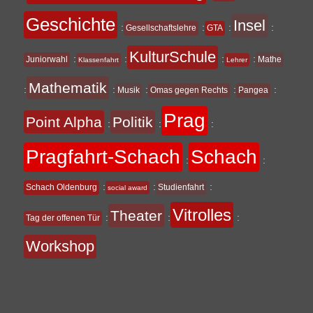
Geschichte
Insel
:
:
:
:
Gesellschaftslehre
GTA
KulturSchule
:
:
:
:
Juniorwahl
Mathe
Klassenfahrt
Lehrer
Mathematik
:
:
:
:
:
Musik
Omas gegen Rechts
Pangea
Prag
Point Alpha
Politik
:
:
:
Pragfahrt-Schach
Schach
:
:
:
:
:
Schach Oldenburg
Studienfahrt
social award
Vitrolles
Theater
:
:
:
Tag der offenen Tür
Workshop