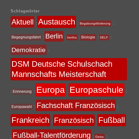
Schlagwörter
Austausch
Aktuell
:
:
:
Begabungsförderung
Berlin
:
:
:
:
:
Begegnungsfahrt
Biologie
bertha
DELF
Demokratie
:
DSM Deutsche Schulschach
Mannschafts Meisterschaft
Europa
Europaschule
:
:
:
:
Erinnerung
Fachschaft Französisch
:
:
Europawahl
Frankreich
Fußball
Französisch
:
:
Fußball-Talentförderung
:
:
:
Geisa