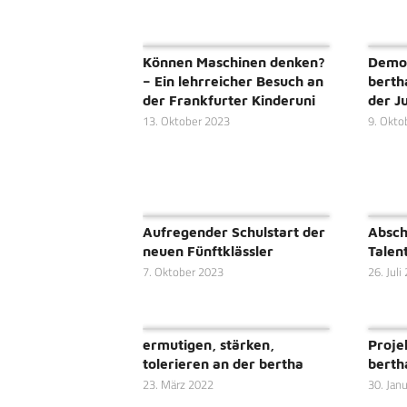
Können Maschinen denken?
Demok
– Ein lehrreicher Besuch an
berth
der Frankfurter Kinderuni
der J
13. Oktober 2023
9. Okto
Aufregender Schulstart der
Absch
neuen Fünftklässler
Talen
7. Oktober 2023
26. Juli
ermutigen, stärken,
Proje
tolerieren an der bertha
berth
23. März 2022
30. Jan