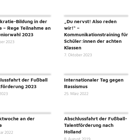
ratie-Bildung in der
„Du nervst! Also reden
a – Rege Teilnahme an
wir!“ –
uniorwahl 2023
Kommunikationstraining für
Schüler:innen der achten
ber 2023
Klassen
7. Oktober 2023
lussfahrt der Fußball
Internationaler Tag gegen
tförderung 2023
Rassismus
 2023
25. März 2022
ktwoche an der
Abschlussfahrt der Fußball-
a
Talentförderung nach
Holland
uar 2022
8. August 2019