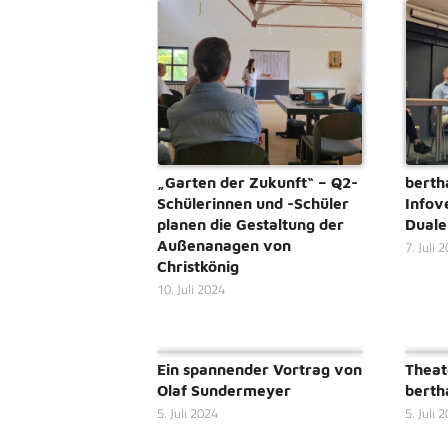
„Garten der Zukunft“ – Q2-
berth
Schülerinnen und -Schüler
Infov
planen die Gestaltung der
Duale
Außenanagen von
7. Juli 
Christkönig
10. Juli 2024
Ein spannender Vortrag von
Theat
Olaf Sundermeyer
bertha
5. Juli 2024
5. Juli 