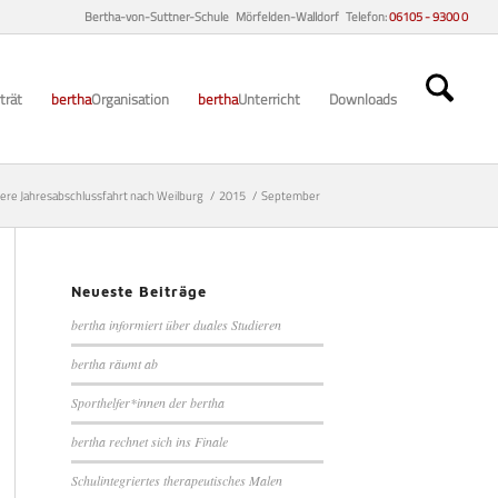
Bertha-von-Suttner-Schule Mörfelden-Walldorf Telefon:
06105 - 9300 0
trät
bertha
Organisation
bertha
Unterricht
Downloads
ere Jahresabschlussfahrt nach Weilburg
/
2015
/
September
Neueste Beiträge
bertha informiert über duales Studieren
bertha räumt ab
Sporthelfer*innen der bertha
bertha rechnet sich ins Finale
Schulintegriertes therapeutisches Malen