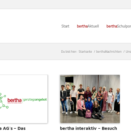
Start
bertha
Aktuell
bertha
Schulpor
Du bist hier:
Startseite
/
berthaNachrichten
/
Uns
a AG`s – Das
bertha interaktiv – Besuch