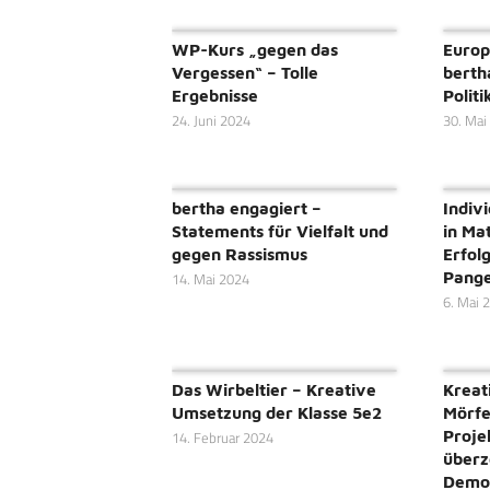
WP-Kurs „gegen das
Europ
Vergessen“ – Tolle
berth
Ergebnisse
Polit
24. Juni 2024
30. Mai
bertha engagiert –
Indiv
Statements für Vielfalt und
in Ma
gegen Rassismus
Erfol
Pang
14. Mai 2024
6. Mai 
Das Wirbeltier – Kreative
Kreat
Umsetzung der Klasse 5e2
Mörfe
Proje
14. Februar 2024
überz
Demok