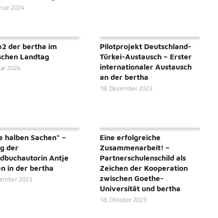
ruar 2024
e2 der bertha im
Pilotprojekt Deutschland-
schen Landtag
Türkei-Austausch – Erster
internationaler Austausch
uar 2024
an der bertha
18. Dezember 2023
e halben Sachen“ –
Eine erfolgreiche
g der
Zusammenarbeit! –
dbuchautorin Antje
Partnerschulenschild als
n in der bertha
Zeichen der Kooperation
zwischen Goethe-
vember 2023
Universität und bertha
18. Oktober 2023