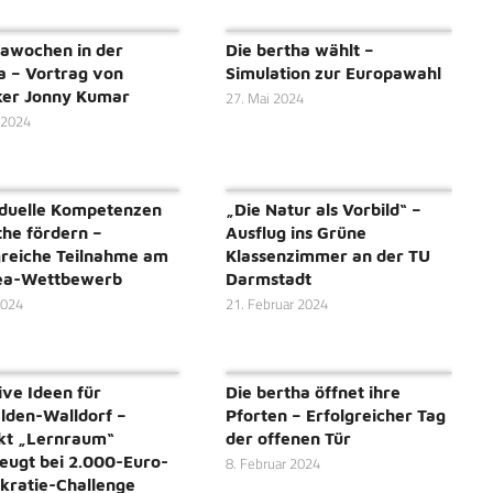
awochen in der
Die bertha wählt –
a – Vortrag von
Simulation zur Europawahl
iker Jonny Kumar
27. Mai 2024
 2024
iduelle Kompetenzen
„Die Natur als Vorbild“ –
the fördern –
Ausflug ins Grüne
greiche Teilnahme am
Klassenzimmer an der TU
ea-Wettbewerb
Darmstadt
2024
21. Februar 2024
ive Ideen für
Die bertha öffnet ihre
lden-Walldorf –
Pforten – Erfolgreicher Tag
kt „Lernraum“
der offenen Tür
eugt bei 2.000-Euro-
8. Februar 2024
ratie-Challenge