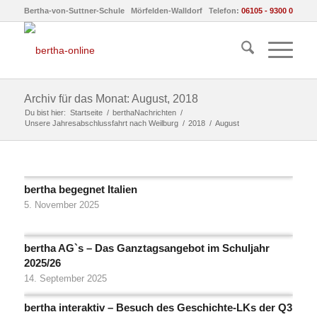
Bertha-von-Suttner-Schule Mörfelden-Walldorf Telefon:
06105 - 9300 0
Archiv für das Monat: August, 2018
Du bist hier:
Startseite
/
berthaNachrichten
/
Unsere Jahresabschlussfahrt nach Weilburg
/
2018
/
August
bertha begegnet Italien
5. November 2025
bertha AG`s – Das Ganztagsangebot im Schuljahr
2025/26
14. September 2025
bertha interaktiv – Besuch des Geschichte-LKs der Q3