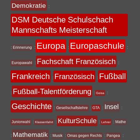
Demokratie
:
DSM Deutsche Schulschach
Mannschafts Meisterschaft
Europa
Europaschule
:
:
:
:
Erinnerung
Fachschaft Französisch
:
:
Europawahl
Frankreich
Fußball
Französisch
:
:
Fußball-Talentförderung
:
:
:
Geisa
Geschichte
Insel
:
:
:
:
Gesellschaftslehre
GTA
KulturSchule
:
:
:
:
Juniorwahl
Mathe
Klassenfahrt
Lehrer
Mathematik
:
:
:
:
:
Musik
Omas gegen Rechts
Pangea