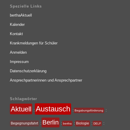
Spezielle Links
berthaAktuell
Kalender
Kontakt
Krankmeldungen für Schüler
Anmelden
Impressum
Datenschutzerklärung
Ansprechpartnerinnen und Ansprechpartner
Schlagwörter
Austausch
Aktuell
:
:
:
Begabungsförderung
Berlin
:
:
:
:
:
Begegnungsfahrt
Biologie
bertha
DELF