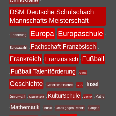
Demokratie
:
DSM Deutsche Schulschach
Mannschafts Meisterschaft
Europa
Europaschule
:
:
:
:
Erinnerung
Fachschaft Französisch
:
:
Europawahl
Frankreich
Fußball
Französisch
:
:
Fußball-Talentförderung
:
:
:
Geisa
Geschichte
Insel
:
:
:
:
Gesellschaftslehre
GTA
KulturSchule
:
:
:
:
Juniorwahl
Mathe
Klassenfahrt
Lehrer
Mathematik
:
:
:
:
:
Musik
Omas gegen Rechts
Pangea