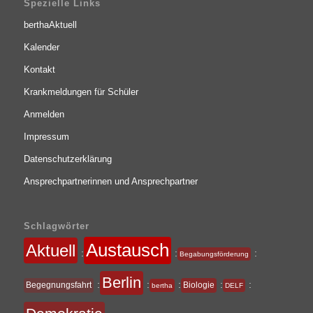
Spezielle Links
berthaAktuell
Kalender
Kontakt
Krankmeldungen für Schüler
Anmelden
Impressum
Datenschutzerklärung
Ansprechpartnerinnen und Ansprechpartner
Schlagwörter
Austausch
Aktuell
:
:
:
Begabungsförderung
Berlin
:
:
:
:
:
Begegnungsfahrt
Biologie
bertha
DELF