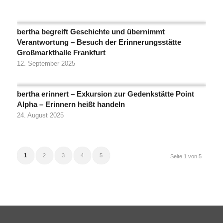
bertha begreift Geschichte und übernimmt
Verantwortung – Besuch der Erinnerungsstätte
Großmarkthalle Frankfurt
12. September 2025
bertha erinnert – Exkursion zur Gedenkstätte Point
Alpha – Erinnern heißt handeln
24. August 2025
1
2
3
4
5
Seite 1 von 5