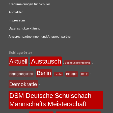
Krankmeldungen für Schüler
Anmelden
Impressum
Datenschutzerklärung
Ansprechpartnerinnen und Ansprechpartner
Schlagwörter
Austausch
Aktuell
:
:
:
Begabungsförderung
Berlin
:
:
:
:
:
Begegnungsfahrt
Biologie
bertha
DELF
Demokratie
:
DSM Deutsche Schulschach
Mannschafts Meisterschaft