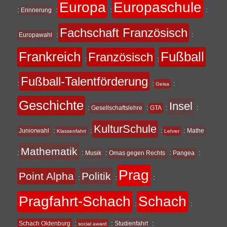
Europa
Europaschule
:
:
:
:
Erinnerung
Fachschaft Französisch
:
:
Europawahl
Frankreich
Fußball
Französisch
:
:
Fußball-Talentförderung
:
:
:
Geisa
Geschichte
Insel
:
:
:
:
Gesellschaftslehre
GTA
KulturSchule
:
:
:
:
Juniorwahl
Mathe
Klassenfahrt
Lehrer
Mathematik
:
:
:
:
:
Musik
Omas gegen Rechts
Pangea
Prag
Point Alpha
Politik
:
:
:
Pragfahrt-Schach
Schach
:
:
:
:
:
Schach Oldenburg
Studienfahrt
social award