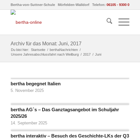
Bertha-von-Suttner-Schule Mörfelden-Walldorf Telefon:
06105 - 9300 0
Archiv für das Monat: Juni, 2017
Du bist hier:
Startseite
/
berthaNachrichten
/
Unsere Jahresabschlussfahrt nach Weilburg
/
2017
/
Juni
bertha begegnet Italien
5. November 2025
bertha AG`s – Das Ganztagsangebot im Schuljahr
2025/26
14. September 2025
bertha interaktiv – Besuch des Geschichte-LKs der Q3