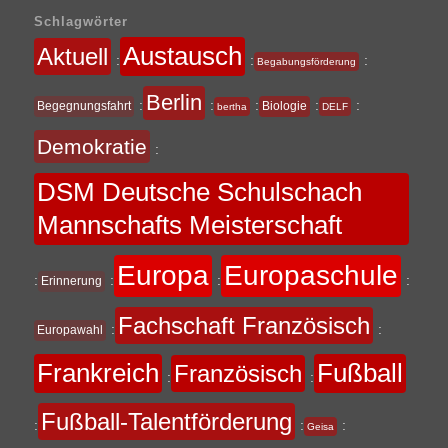
Schlagwörter
Austausch
Aktuell
:
:
:
Begabungsförderung
Berlin
:
:
:
:
:
Begegnungsfahrt
Biologie
bertha
DELF
Demokratie
:
DSM Deutsche Schulschach
Mannschafts Meisterschaft
Europa
Europaschule
:
:
:
:
Erinnerung
Fachschaft Französisch
:
:
Europawahl
Frankreich
Fußball
Französisch
:
:
Fußball-Talentförderung
:
:
:
Geisa