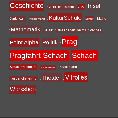
Geschichte
Insel
:
:
:
:
Gesellschaftslehre
GTA
KulturSchule
:
:
:
:
Juniorwahl
Mathe
Klassenfahrt
Lehrer
Mathematik
:
:
:
:
:
Musik
Omas gegen Rechts
Pangea
Prag
Point Alpha
Politik
:
:
:
Pragfahrt-Schach
Schach
:
:
:
:
:
Schach Oldenburg
Studienfahrt
social award
Vitrolles
Theater
:
:
:
Tag der offenen Tür
Workshop