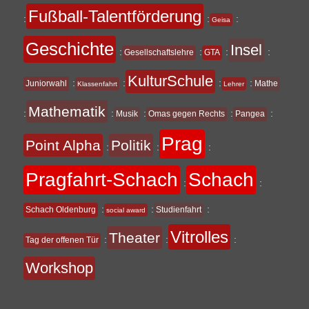
Fußball-Talentförderung
:
:
:
Geisa
Geschichte
Insel
:
:
:
:
Gesellschaftslehre
GTA
KulturSchule
:
:
:
:
Juniorwahl
Mathe
Klassenfahrt
Lehrer
Mathematik
:
:
:
:
:
Musik
Omas gegen Rechts
Pangea
Prag
Point Alpha
Politik
:
:
:
Pragfahrt-Schach
Schach
:
:
:
:
:
Schach Oldenburg
Studienfahrt
social award
Vitrolles
Theater
:
:
:
Tag der offenen Tür
Workshop