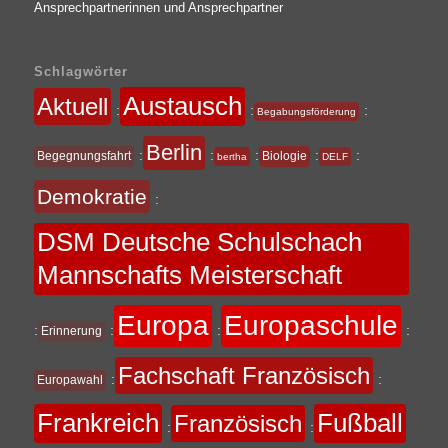
Ansprechpartnerinnen und Ansprechpartner
Schlagwörter
Austausch
Aktuell
:
:
:
Begabungsförderung
Berlin
:
:
:
:
:
Begegnungsfahrt
Biologie
bertha
DELF
Demokratie
:
DSM Deutsche Schulschach
Mannschafts Meisterschaft
Europa
Europaschule
:
:
:
:
Erinnerung
Fachschaft Französisch
:
:
Europawahl
Frankreich
Fußball
Französisch
:
: