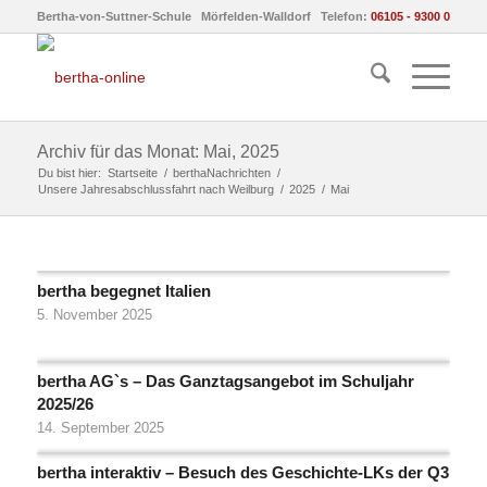
Bertha-von-Suttner-Schule Mörfelden-Walldorf Telefon:
06105 - 9300 0
Archiv für das Monat: Mai, 2025
Du bist hier:
Startseite
/
berthaNachrichten
/
Unsere Jahresabschlussfahrt nach Weilburg
/
2025
/
Mai
bertha begegnet Italien
5. November 2025
bertha AG`s – Das Ganztagsangebot im Schuljahr
2025/26
14. September 2025
bertha interaktiv – Besuch des Geschichte-LKs der Q3