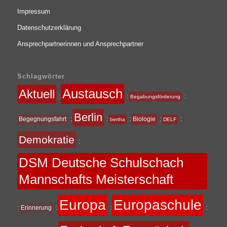
Impressum
Datenschutzerklärung
Ansprechpartnerinnen und Ansprechpartner
Schlagwörter
Austausch
Aktuell
:
:
:
Begabungsförderung
Berlin
:
:
:
:
:
Begegnungsfahrt
Biologie
bertha
DELF
Demokratie
:
DSM Deutsche Schulschach
Mannschafts Meisterschaft
Europa
Europaschule
:
:
:
:
Erinnerung