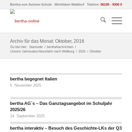
Bertha-von-Suttner-Schule Mörfelden-Walldorf Telefon:
06105 - 9300 0
Archiv für das Monat: Oktober, 2016
Du bist hier:
Startseite
/
berthaNachrichten
/
Unsere Jahresabschlussfahrt nach Weilburg
/
2016
/
Oktober
bertha begegnet Italien
5. November 2025
bertha AG`s – Das Ganztagsangebot im Schuljahr
2025/26
14. September 2025
bertha interaktiv – Besuch des Geschichte-LKs der Q3