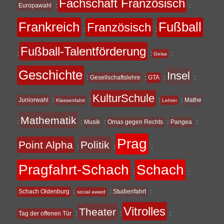
Fachschaft Französisch
:
:
Europawahl
Frankreich
Fußball
Französisch
:
:
Fußball-Talentförderung
:
:
:
Geisa
Geschichte
Insel
:
:
:
:
Gesellschaftslehre
GTA
KulturSchule
:
:
:
:
Juniorwahl
Mathe
Klassenfahrt
Lehrer
Mathematik
:
:
:
:
:
Musik
Omas gegen Rechts
Pangea
Prag
Point Alpha
Politik
:
:
:
Pragfahrt-Schach
Schach
:
:
:
:
:
Schach Oldenburg
Studienfahrt
social award
Vitrolles
Theater
:
:
:
Tag der offenen Tür