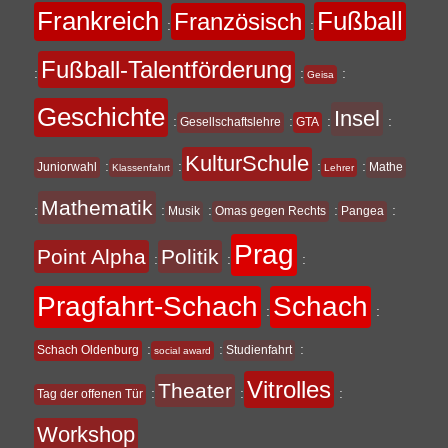
Frankreich
Fußball
Französisch
:
:
Fußball-Talentförderung
:
:
:
Geisa
Geschichte
Insel
:
:
:
:
Gesellschaftslehre
GTA
KulturSchule
:
:
:
:
Juniorwahl
Mathe
Klassenfahrt
Lehrer
Mathematik
:
:
:
:
:
Musik
Omas gegen Rechts
Pangea
Prag
Point Alpha
Politik
:
:
:
Pragfahrt-Schach
Schach
:
:
:
:
:
Schach Oldenburg
Studienfahrt
social award
Vitrolles
Theater
:
:
:
Tag der offenen Tür
Workshop