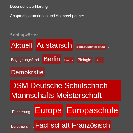
Datenschutzerklärung
Ansprechpartnerinnen und Ansprechpartner
Schlagwörter
Austausch
Aktuell
:
:
:
Begabungsförderung
Berlin
:
:
:
:
:
Begegnungsfahrt
Biologie
bertha
DELF
Demokratie
:
DSM Deutsche Schulschach
Mannschafts Meisterschaft
Europa
Europaschule
:
:
:
:
Erinnerung
Fachschaft Französisch
:
:
Europawahl