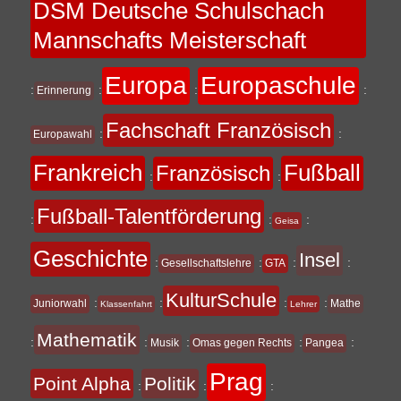
DSM Deutsche Schulschach
Mannschafts Meisterschaft
Europa
Europaschule
:
:
:
:
Erinnerung
Fachschaft Französisch
:
:
Europawahl
Frankreich
Fußball
Französisch
:
:
Fußball-Talentförderung
:
:
:
Geisa
Geschichte
Insel
:
:
:
:
Gesellschaftslehre
GTA
KulturSchule
:
:
:
:
Juniorwahl
Mathe
Klassenfahrt
Lehrer
Mathematik
:
:
:
:
:
Musik
Omas gegen Rechts
Pangea
Prag
Point Alpha
Politik
:
:
: