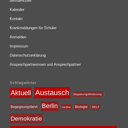
berthaAktuell
Kalender
Kontakt
Krankmeldungen für Schüler
Anmelden
Impressum
Datenschutzerklärung
Ansprechpartnerinnen und Ansprechpartner
Schlagwörter
Austausch
Aktuell
:
:
:
Begabungsförderung
Berlin
:
:
:
:
:
Begegnungsfahrt
Biologie
bertha
DELF
Demokratie
: