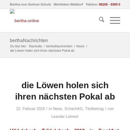
Bertha-von-Suttner-Schule Mörfelden-Walldorf Telefon:
06105 - 9300 0
berthaNachrichten
Du bist hier:
Startseite
/
berthaNachrichten
/
News
/
die Löwen holen sich ihren nächsten Pokal ab
die Löwen holen sich
ihren nächsten Pokal ab
/
/
22. Februar 2018
in
News
,
SchachAG
,
Titelbeitrag
von
Leander Lehnert