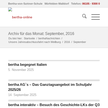
Bertha-von-Suttner-Schule Mörfelden-Walldorf Telefon:
06105 - 9300 0
Archiv für das Monat: September, 2016
Du bist hier:
Startseite
/
berthaNachrichten
/
Unsere Jahresabschlussfahrt nach Weilburg
/
2016
/
September
bertha begegnet Italien
5. November 2025
bertha AG`s – Das Ganztagsangebot im Schuljahr
2025/26
14. September 2025
bertha interaktiv – Besuch des Geschichte-LKs der Q3