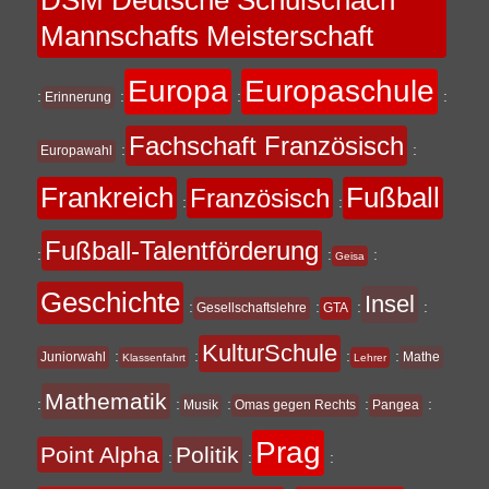
DSM Deutsche Schulschach
Mannschafts Meisterschaft
Europa
Europaschule
:
:
:
:
Erinnerung
Fachschaft Französisch
:
:
Europawahl
Frankreich
Fußball
Französisch
:
:
Fußball-Talentförderung
:
:
:
Geisa
Geschichte
Insel
:
:
:
:
Gesellschaftslehre
GTA
KulturSchule
:
:
:
:
Juniorwahl
Mathe
Klassenfahrt
Lehrer
Mathematik
:
:
:
:
:
Musik
Omas gegen Rechts
Pangea
Prag
Point Alpha
Politik
:
:
: