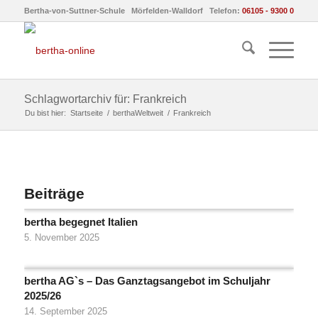
Bertha-von-Suttner-Schule Mörfelden-Walldorf Telefon:
06105 - 9300 0
Schlagwortarchiv für: Frankreich
Du bist hier:
Startseite
/
berthaWeltweit
/
Frankreich
Beiträge
bertha begegnet Italien
5. November 2025
bertha AG`s – Das Ganztagsangebot im Schuljahr
2025/26
14. September 2025