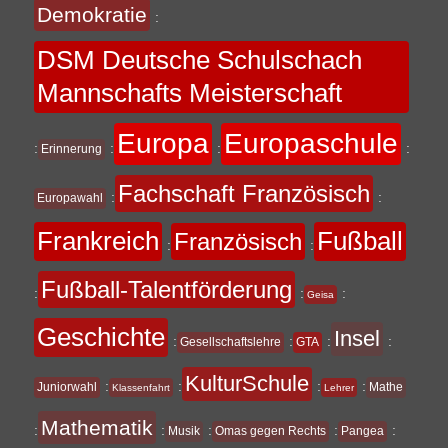
Demokratie
:
DSM Deutsche Schulschach
Mannschafts Meisterschaft
Europa
Europaschule
:
:
:
:
Erinnerung
Fachschaft Französisch
:
:
Europawahl
Frankreich
Fußball
Französisch
:
:
Fußball-Talentförderung
:
:
:
Geisa
Geschichte
Insel
:
:
:
:
Gesellschaftslehre
GTA
KulturSchule
:
:
:
:
Juniorwahl
Mathe
Klassenfahrt
Lehrer
Mathematik
:
:
:
:
:
Musik
Omas gegen Rechts
Pangea