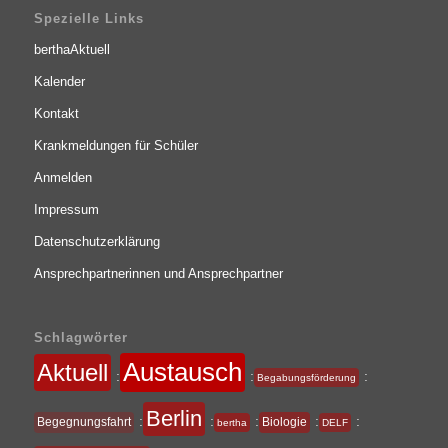
Spezielle Links
berthaAktuell
Kalender
Kontakt
Krankmeldungen für Schüler
Anmelden
Impressum
Datenschutzerklärung
Ansprechpartnerinnen und Ansprechpartner
Schlagwörter
Austausch
Aktuell
:
:
:
Begabungsförderung
Berlin
:
:
:
:
:
Begegnungsfahrt
Biologie
bertha
DELF