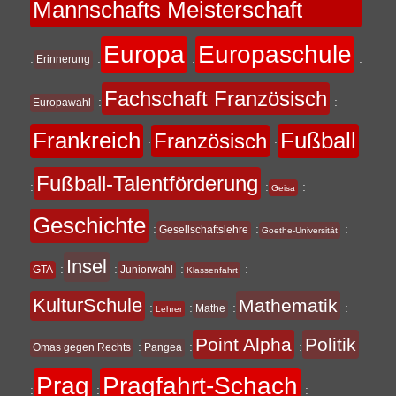
Mannschafts Meisterschaft
Europa
Europaschule
:
:
:
:
Erinnerung
Fachschaft Französisch
:
:
Europawahl
Frankreich
Fußball
Französisch
:
:
Fußball-Talentförderung
:
:
:
Geisa
Geschichte
:
:
:
Gesellschaftslehre
Goethe-Universität
Insel
:
:
:
:
GTA
Juniorwahl
Klassenfahrt
KulturSchule
Mathematik
:
:
:
:
Mathe
Lehrer
Point Alpha
Politik
:
:
:
Omas gegen Rechts
Pangea
Prag
Pragfahrt-Schach
:
:
: