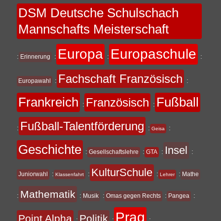
DSM Deutsche Schulschach
Mannschafts Meisterschaft
Europa
Europaschule
:
:
:
:
Erinnerung
Fachschaft Französisch
:
:
Europawahl
Frankreich
Fußball
Französisch
:
:
Fußball-Talentförderung
:
:
:
Geisa
Geschichte
Insel
:
:
:
:
Gesellschaftslehre
GTA
KulturSchule
:
:
:
:
Juniorwahl
Mathe
Klassenfahrt
Lehrer
Mathematik
:
:
:
:
:
Musik
Omas gegen Rechts
Pangea
Prag
Point Alpha
Politik
:
:
: