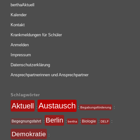
berthaAktuell
Kalender
Kontakt
Krankmeldungen für Schüler
Anmelden
Impressum
Datenschutzerklärung
Ansprechpartnerinnen und Ansprechpartner
Schlagwörter
Austausch
Aktuell
:
:
:
Begabungsförderung
Berlin
:
:
:
:
:
Begegnungsfahrt
Biologie
bertha
DELF
Demokratie
: